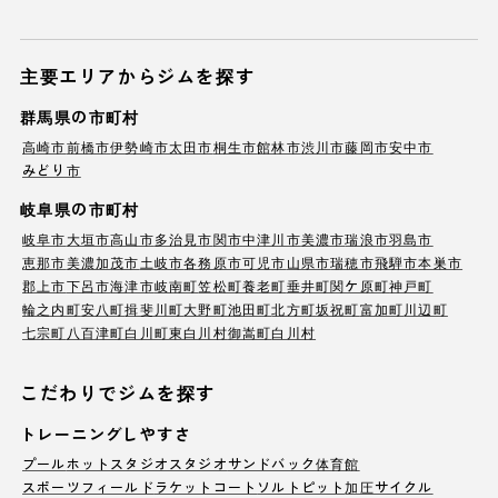
主要エリアからジムを探す
群馬県の市町村
高崎市
前橋市
伊勢崎市
太田市
桐生市
館林市
渋川市
藤岡市
安中市
みどり市
岐阜県の市町村
岐阜市
大垣市
高山市
多治見市
関市
中津川市
美濃市
瑞浪市
羽島市
恵那市
美濃加茂市
土岐市
各務原市
可児市
山県市
瑞穂市
飛騨市
本巣市
郡上市
下呂市
海津市
岐南町
笠松町
養老町
垂井町
関ケ原町
神戸町
輪之内町
安八町
揖斐川町
大野町
池田町
北方町
坂祝町
富加町
川辺町
七宗町
八百津町
白川町
東白川村
御嵩町
白川村
こだわりでジムを探す
トレーニングしやすさ
プール
ホットスタジオ
スタジオ
サンドバック
体育館
スポーツフィールド
ラケットコート
ソルトピット
加圧サイクル