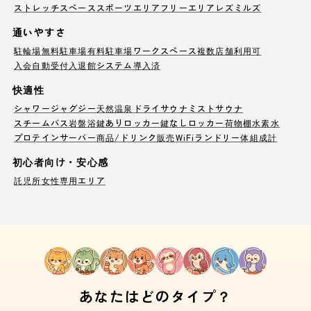
ストレッチスペース
スポーツエリア
フリーエリア
レズミルズ
通いやすさ
駐輪場
無料駐車場
有料駐車場
ワークスペース
複数店舗利用可
入会自動受付
入退館システム導入済
快適性
シャワー
ジャグジー
天然温泉
ドライサウナ
ミストサウナ
スチームバス
岩盤浴
鍵ありロッカー
鍵なしロッカー
荷物棚
水素水
プロテインサーバー
商品/ドリンク販売
WiFi
ランドリー
体組成計
初心者向け・安心感
託児所
女性専用エリア
あなたはどのタイプ？