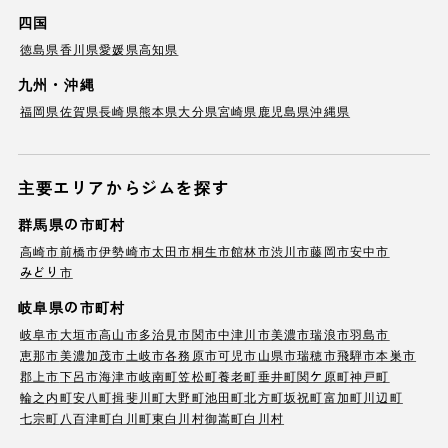
四国
徳島県
香川県
愛媛県
高知県
九州・沖縄
福岡県
佐賀県
長崎県
熊本県
大分県
宮崎県
鹿児島県
沖縄県
主要エリアからジムを探す
群馬県の市町村
高崎市
前橋市
伊勢崎市
太田市
桐生市
館林市
渋川市
藤岡市
安中市
みどり市
岐阜県の市町村
岐阜市
大垣市
高山市
多治見市
関市
中津川市
美濃市
瑞浪市
羽島市
恵那市
美濃加茂市
土岐市
各務原市
可児市
山県市
瑞穂市
飛騨市
本巣市
郡上市
下呂市
海津市
岐南町
笠松町
養老町
垂井町
関ケ原町
神戸町
輪之内町
安八町
揖斐川町
大野町
池田町
北方町
坂祝町
富加町
川辺町
七宗町
八百津町
白川町
東白川村
御嵩町
白川村