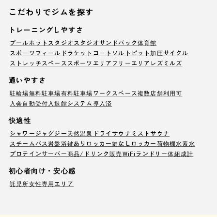
こだわりでジムを探す
トレーニングしやすさ
プール
ホットスタジオ
スタジオ
サンドバック
体育館
スポーツフィールド
ラケットコート
ソルトピット
加圧サイクル
ストレッチスペース
スポーツエリア
フリーエリア
レズミルズ
通いやすさ
駐輪場
無料駐車場
有料駐車場
ワークスペース
複数店舗利用可
入会自動受付
入退館システム導入済
快適性
シャワー
ジャグジー
天然温泉
ドライサウナ
ミストサウナ
スチームバス
岩盤浴
鍵ありロッカー
鍵なしロッカー
荷物棚
水素水
プロテインサーバー
商品/ドリンク販売
WiFi
ランドリー
体組成計
初心者向け・安心感
託児所
女性専用エリア