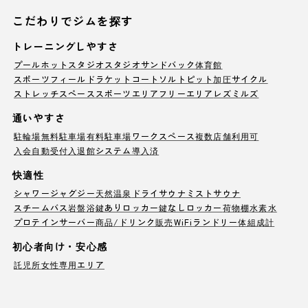
こだわりでジムを探す
トレーニングしやすさ
プール
ホットスタジオ
スタジオ
サンドバック
体育館
スポーツフィールド
ラケットコート
ソルトピット
加圧サイクル
ストレッチスペース
スポーツエリア
フリーエリア
レズミルズ
通いやすさ
駐輪場
無料駐車場
有料駐車場
ワークスペース
複数店舗利用可
入会自動受付
入退館システム導入済
快適性
シャワー
ジャグジー
天然温泉
ドライサウナ
ミストサウナ
スチームバス
岩盤浴
鍵ありロッカー
鍵なしロッカー
荷物棚
水素水
プロテインサーバー
商品/ドリンク販売
WiFi
ランドリー
体組成計
初心者向け・安心感
託児所
女性専用エリア