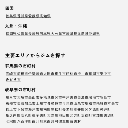
四国
徳島県
香川県
愛媛県
高知県
九州・沖縄
福岡県
佐賀県
長崎県
熊本県
大分県
宮崎県
鹿児島県
沖縄県
主要エリアからジムを探す
群馬県の市町村
高崎市
前橋市
伊勢崎市
太田市
桐生市
館林市
渋川市
藤岡市
安中市
みどり市
岐阜県の市町村
岐阜市
大垣市
高山市
多治見市
関市
中津川市
美濃市
瑞浪市
羽島市
恵那市
美濃加茂市
土岐市
各務原市
可児市
山県市
瑞穂市
飛騨市
本巣市
郡上市
下呂市
海津市
岐南町
笠松町
養老町
垂井町
関ケ原町
神戸町
輪之内町
安八町
揖斐川町
大野町
池田町
北方町
坂祝町
富加町
川辺町
七宗町
八百津町
白川町
東白川村
御嵩町
白川村