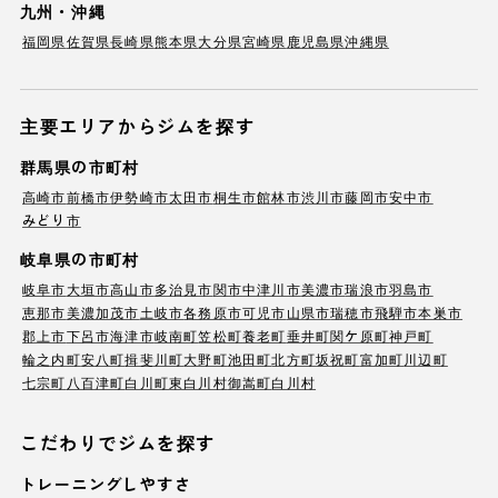
九州・沖縄
福岡県
佐賀県
長崎県
熊本県
大分県
宮崎県
鹿児島県
沖縄県
主要エリアからジムを探す
群馬県の市町村
高崎市
前橋市
伊勢崎市
太田市
桐生市
館林市
渋川市
藤岡市
安中市
みどり市
岐阜県の市町村
岐阜市
大垣市
高山市
多治見市
関市
中津川市
美濃市
瑞浪市
羽島市
恵那市
美濃加茂市
土岐市
各務原市
可児市
山県市
瑞穂市
飛騨市
本巣市
郡上市
下呂市
海津市
岐南町
笠松町
養老町
垂井町
関ケ原町
神戸町
輪之内町
安八町
揖斐川町
大野町
池田町
北方町
坂祝町
富加町
川辺町
七宗町
八百津町
白川町
東白川村
御嵩町
白川村
こだわりでジムを探す
トレーニングしやすさ