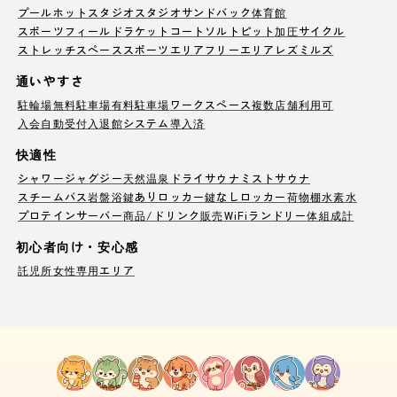
プール
ホットスタジオ
スタジオ
サンドバック
体育館
スポーツフィールド
ラケットコート
ソルトピット
加圧サイクル
ストレッチスペース
スポーツエリア
フリーエリア
レズミルズ
通いやすさ
駐輪場
無料駐車場
有料駐車場
ワークスペース
複数店舗利用可
入会自動受付
入退館システム導入済
快適性
シャワー
ジャグジー
天然温泉
ドライサウナ
ミストサウナ
スチームバス
岩盤浴
鍵ありロッカー
鍵なしロッカー
荷物棚
水素水
プロテインサーバー
商品/ドリンク販売
WiFi
ランドリー
体組成計
初心者向け・安心感
託児所
女性専用エリア