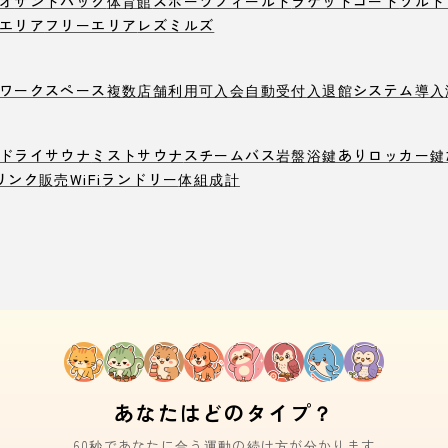
オ
サンドバック
体育館
スポーツフィールド
ラケットコート
ソルト
エリア
フリーエリア
レズミルズ
ワークスペース
複数店舗利用可
入会自動受付
入退館システム導入
ドライサウナ
ミストサウナ
スチームバス
岩盤浴
鍵ありロッカー
鍵
リンク販売
WiFi
ランドリー
体組成計
あなたはどのタイプ？
60秒であなたに合う運動の続け方が分かります