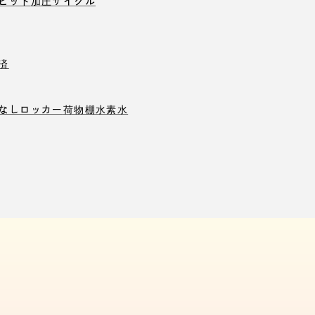
ピット
加圧サイクル
済
なしロッカー
荷物棚
水素水