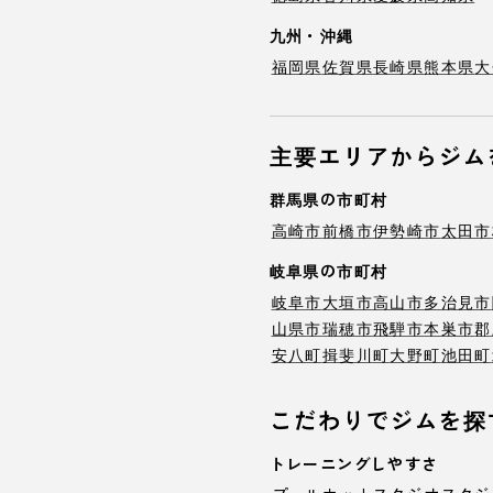
九州・沖縄
福岡県
佐賀県
長崎県
熊本県
大
主要エリアからジム
群馬県の市町村
高崎市
前橋市
伊勢崎市
太田市
岐阜県の市町村
岐阜市
大垣市
高山市
多治見市
山県市
瑞穂市
飛騨市
本巣市
郡
安八町
揖斐川町
大野町
池田町
こだわりでジムを探
トレーニングしやすさ