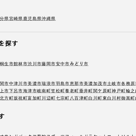
分県
宮崎県
鹿児島県
沖縄県
を探す
桐生市
館林市
渋川市
藤岡市
安中市
みどり市
関市
中津川市
美濃市
瑞浪市
羽島市
恵那市
美濃加茂市
土岐市
各務原
上市
下呂市
海津市
岐南町
笠松町
養老町
垂井町
関ケ原町
神戸町
輪之
北方町
坂祝町
富加町
川辺町
七宗町
八百津町
白川町
東白川村
御嵩町
す