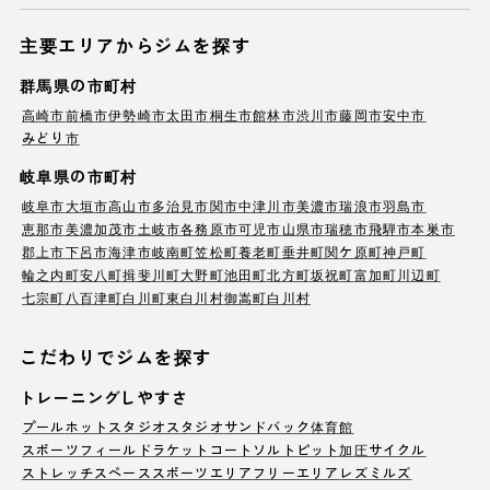
主要エリアからジムを探す
群馬県の市町村
高崎市
前橋市
伊勢崎市
太田市
桐生市
館林市
渋川市
藤岡市
安中市
みどり市
岐阜県の市町村
岐阜市
大垣市
高山市
多治見市
関市
中津川市
美濃市
瑞浪市
羽島市
恵那市
美濃加茂市
土岐市
各務原市
可児市
山県市
瑞穂市
飛騨市
本巣市
郡上市
下呂市
海津市
岐南町
笠松町
養老町
垂井町
関ケ原町
神戸町
輪之内町
安八町
揖斐川町
大野町
池田町
北方町
坂祝町
富加町
川辺町
七宗町
八百津町
白川町
東白川村
御嵩町
白川村
こだわりでジムを探す
トレーニングしやすさ
プール
ホットスタジオ
スタジオ
サンドバック
体育館
スポーツフィールド
ラケットコート
ソルトピット
加圧サイクル
ストレッチスペース
スポーツエリア
フリーエリア
レズミルズ