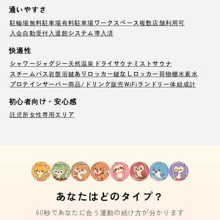
通いやすさ
駐輪場
無料駐車場
有料駐車場
ワークスペース
複数店舗利用可
入会自動受付
入退館システム導入済
快適性
シャワー
ジャグジー
天然温泉
ドライサウナ
ミストサウナ
スチームバス
岩盤浴
鍵ありロッカー
鍵なしロッカー
荷物棚
水素水
プロテインサーバー
商品/ドリンク販売
WiFi
ランドリー
体組成計
初心者向け・安心感
託児所
女性専用エリア
あなたはどのタイプ？
60秒であなたに合う運動の続け方が分かります