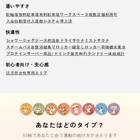
通いやすさ
駐輪場
無料駐車場
有料駐車場
ワークスペース
複数店舗利用可
入会自動受付
入退館システム導入済
快適性
シャワー
ジャグジー
天然温泉
ドライサウナ
ミストサウナ
スチームバス
岩盤浴
鍵ありロッカー
鍵なしロッカー
荷物棚
水素水
プロテインサーバー
商品/ドリンク販売
WiFi
ランドリー
体組成計
初心者向け・安心感
託児所
女性専用エリア
あなたはどのタイプ？
60秒であなたに合う運動の続け方が分かります