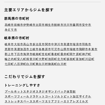
主要エリアからジムを探す
群馬県の市町村
高崎市
前橋市
伊勢崎市
太田市
桐生市
館林市
渋川市
藤岡市
安中市
みどり市
岐阜県の市町村
岐阜市
大垣市
高山市
多治見市
関市
中津川市
美濃市
瑞浪市
羽島市
恵那市
美濃加茂市
土岐市
各務原市
可児市
山県市
瑞穂市
飛騨市
本巣市
郡上市
下呂市
海津市
岐南町
笠松町
養老町
垂井町
関ケ原町
神戸町
輪之内町
安八町
揖斐川町
大野町
池田町
北方町
坂祝町
富加町
川辺町
七宗町
八百津町
白川町
東白川村
御嵩町
白川村
こだわりでジムを探す
トレーニングしやすさ
プール
ホットスタジオ
スタジオ
サンドバック
体育館
スポーツフィールド
ラケットコート
ソルトピット
加圧サイクル
ストレッチスペース
スポーツエリア
フリーエリア
レズミルズ