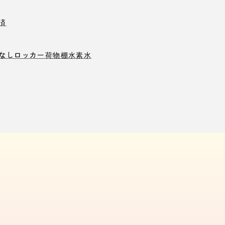
済
なしロッカー
荷物棚
水素水