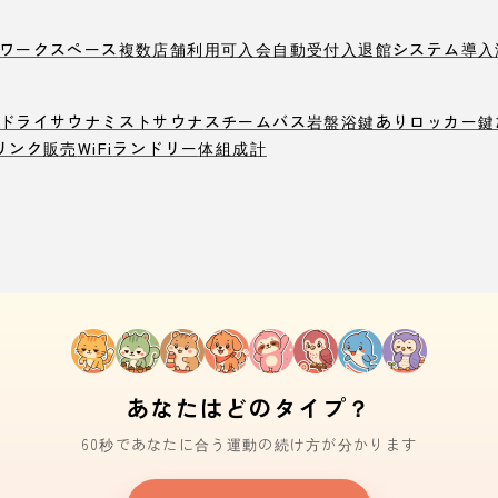
ワークスペース
複数店舗利用可
入会自動受付
入退館システム導入
ドライサウナ
ミストサウナ
スチームバス
岩盤浴
鍵ありロッカー
鍵
リンク販売
WiFi
ランドリー
体組成計
あなたはどのタイプ？
60秒であなたに合う運動の続け方が分かります