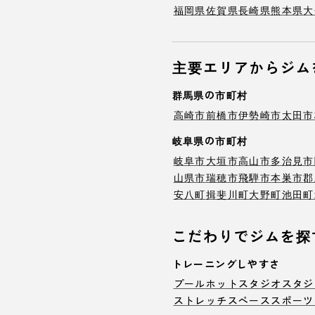
福岡県
佐賀県
長崎県
熊本県
大
主要エリアからジム
群馬県の市町村
高崎市
前橋市
伊勢崎市
太田市
岐阜県の市町村
岐阜市
大垣市
高山市
多治見市
山県市
瑞穂市
飛騨市
本巣市
郡
安八町
揖斐川町
大野町
池田町
こだわりでジムを探
トレーニングしやすさ
プール
ホットスタジオ
スタジ
ストレッチスペース
スポーツ