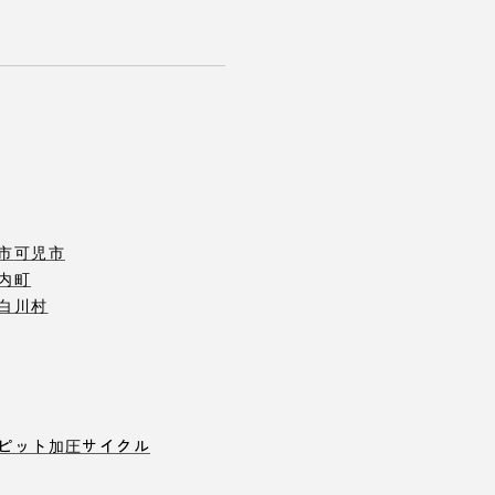
市
可児市
内町
白川村
ピット
加圧サイクル