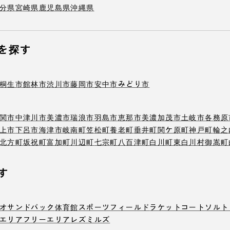
分県
宮崎県
鹿児島県
沖縄県
を探す
桐生市
館林市
渋川市
藤岡市
安中市
みどり市
関市
中津川市
美濃市
瑞浪市
羽島市
恵那市
美濃加茂市
土岐市
各務原
上市
下呂市
海津市
岐南町
笠松町
養老町
垂井町
関ケ原町
神戸町
輪之
北方町
坂祝町
富加町
川辺町
七宗町
八百津町
白川町
東白川村
御嵩町
す
オ
サンドバック
体育館
スポーツフィールド
ラケットコート
ソルト
エリア
フリーエリア
レズミルズ