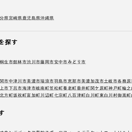
分県
宮崎県
鹿児島県
沖縄県
を探す
桐生市
館林市
渋川市
藤岡市
安中市
みどり市
関市
中津川市
美濃市
瑞浪市
羽島市
恵那市
美濃加茂市
土岐市
各務原
上市
下呂市
海津市
岐南町
笠松町
養老町
垂井町
関ケ原町
神戸町
輪之
北方町
坂祝町
富加町
川辺町
七宗町
八百津町
白川町
東白川村
御嵩町
す