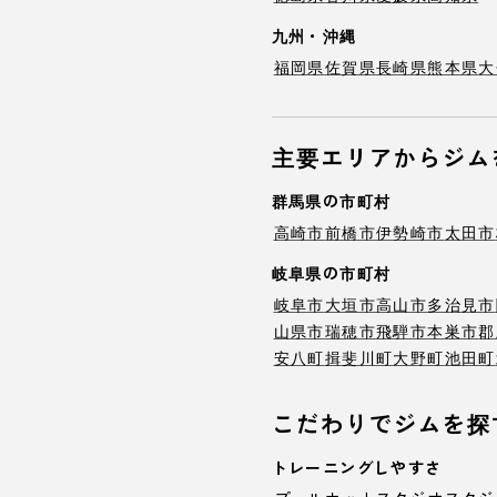
九州・沖縄
福岡県
佐賀県
長崎県
熊本県
大
主要エリアからジム
群馬県の市町村
高崎市
前橋市
伊勢崎市
太田市
岐阜県の市町村
岐阜市
大垣市
高山市
多治見市
山県市
瑞穂市
飛騨市
本巣市
郡
安八町
揖斐川町
大野町
池田町
こだわりでジムを探
トレーニングしやすさ