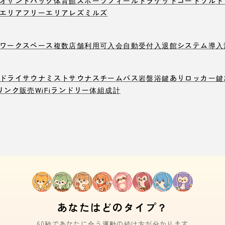
オ
サンドバック
体育館
スポーツフィールド
ラケットコート
ソルト
エリア
フリーエリア
レズミルズ
ワークスペース
複数店舗利用可
入会自動受付
入退館システム導入
ドライサウナ
ミストサウナ
スチームバス
岩盤浴
鍵ありロッカー
鍵
リンク販売
WiFi
ランドリー
体組成計
あなたはどのタイプ？
60秒であなたに合う運動の続け方が分かります