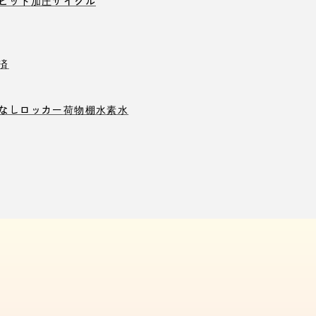
ピット
加圧サイクル
済
なしロッカー
荷物棚
水素水