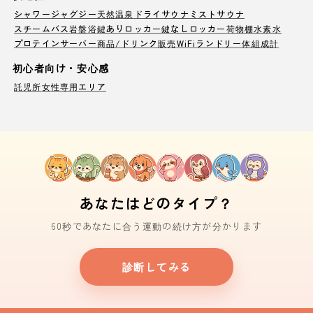
シャワー
ジャグジー
天然温泉
ドライサウナ
ミストサウナ
スチームバス
岩盤浴
鍵ありロッカー
鍵なしロッカー
荷物棚
水素水
プロテインサーバー
商品/ドリンク販売
WiFi
ランドリー
体組成計
初心者向け・安心感
託児所
女性専用エリア
あなたはどのタイプ？
60秒であなたに合う運動の続け方が分かります
診断してみる