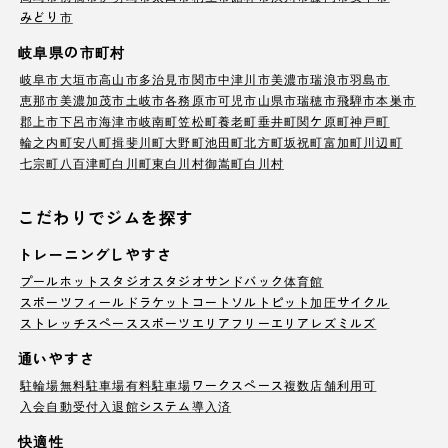
みどり市
岐阜県の市町村
岐阜市
大垣市
高山市
多治見市
関市
中津川市
美濃市
瑞浪市
羽島市
恵那市
美濃加茂市
土岐市
各務原市
可児市
山県市
瑞穂市
飛騨市
本巣市
郡上市
下呂市
海津市
岐南町
笠松町
養老町
垂井町
関ケ原町
神戸町
輪之内町
安八町
揖斐川町
大野町
池田町
北方町
坂祝町
富加町
川辺町
七宗町
八百津町
白川町
東白川村
御嵩町
白川村
こだわりでジムを探す
トレーニングしやすさ
プール
ホットスタジオ
スタジオ
サンドバック
体育館
スポーツフィールド
ラケットコート
ソルトピット
加圧サイクル
ストレッチスペース
スポーツエリア
フリーエリア
レズミルズ
通いやすさ
駐輪場
無料駐車場
有料駐車場
ワークスペース
複数店舗利用可
入会自動受付
入退館システム導入済
快適性