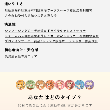
通いやすさ
駐輪場
無料駐車場
有料駐車場
ワークスペース
複数店舗利用可
入会自動受付
入退館システム導入済
快適性
シャワー
ジャグジー
天然温泉
ドライサウナ
ミストサウナ
スチームバス
岩盤浴
鍵ありロッカー
鍵なしロッカー
荷物棚
水素水
プロテインサーバー
商品/ドリンク販売
WiFi
ランドリー
体組成計
初心者向け・安心感
託児所
女性専用エリア
あなたはどのタイプ？
60秒であなたに合う運動の続け方が分かります