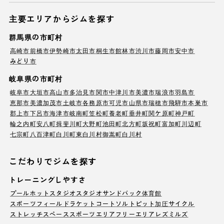
主要エリアからジムを探す
群馬県の市町村
高崎市
前橋市
伊勢崎市
太田市
桐生市
館林市
渋川市
藤岡市
安中市
みどり市
岐阜県の市町村
岐阜市
大垣市
高山市
多治見市
関市
中津川市
美濃市
瑞浪市
羽島市
恵那市
美濃加茂市
土岐市
各務原市
可児市
山県市
瑞穂市
飛騨市
本巣市
郡上市
下呂市
海津市
岐南町
笠松町
養老町
垂井町
関ケ原町
神戸町
輪之内町
安八町
揖斐川町
大野町
池田町
北方町
坂祝町
富加町
川辺町
七宗町
八百津町
白川町
東白川村
御嵩町
白川村
こだわりでジムを探す
トレーニングしやすさ
プール
ホットスタジオ
スタジオ
サンドバック
体育館
スポーツフィールド
ラケットコート
ソルトピット
加圧サイクル
ストレッチスペース
スポーツエリア
フリーエリア
レズミルズ