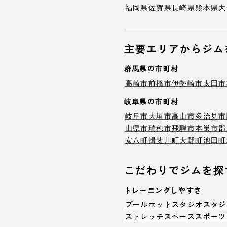
福岡県
佐賀県
長崎県
熊本県
大
主要エリアからジム
群馬県の市町村
高崎市
前橋市
伊勢崎市
太田市
岐阜県の市町村
岐阜市
大垣市
高山市
多治見市
山県市
瑞穂市
飛騨市
本巣市
郡
安八町
揖斐川町
大野町
池田町
こだわりでジムを探
トレーニングしやすさ
プール
ホットスタジオ
スタジ
ストレッチスペース
スポーツ