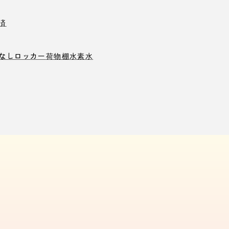
済
なしロッカー
荷物棚
水素水