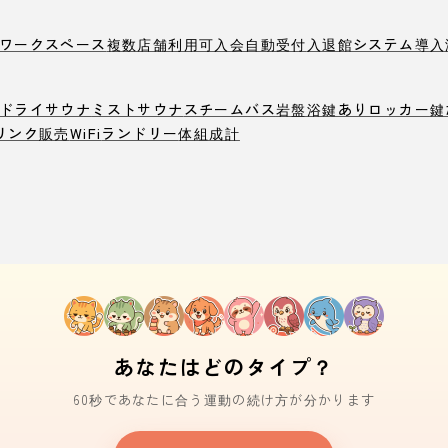
ワークスペース
複数店舗利用可
入会自動受付
入退館システム導入
ドライサウナ
ミストサウナ
スチームバス
岩盤浴
鍵ありロッカー
鍵
リンク販売
WiFi
ランドリー
体組成計
あなたはどのタイプ？
60秒であなたに合う運動の続け方が分かります