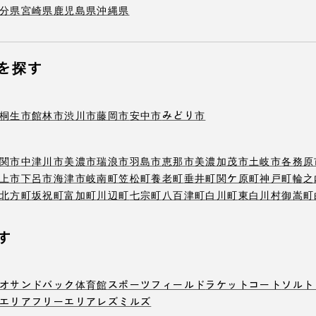
分県
宮崎県
鹿児島県
沖縄県
を探す
桐生市
館林市
渋川市
藤岡市
安中市
みどり市
関市
中津川市
美濃市
瑞浪市
羽島市
恵那市
美濃加茂市
土岐市
各務原
上市
下呂市
海津市
岐南町
笠松町
養老町
垂井町
関ケ原町
神戸町
輪之
北方町
坂祝町
富加町
川辺町
七宗町
八百津町
白川町
東白川村
御嵩町
す
オ
サンドバック
体育館
スポーツフィールド
ラケットコート
ソルト
エリア
フリーエリア
レズミルズ