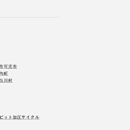
市
可児市
内町
白川村
ピット
加圧サイクル