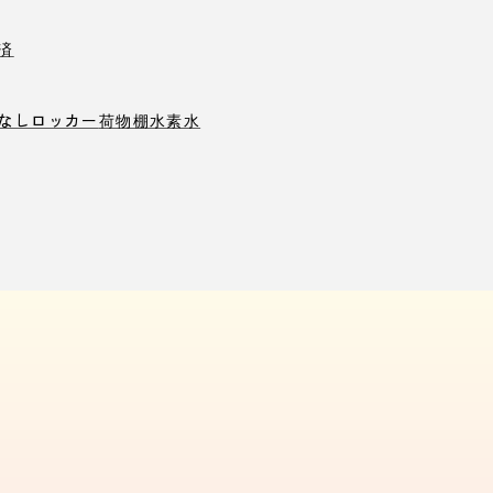
済
なしロッカー
荷物棚
水素水