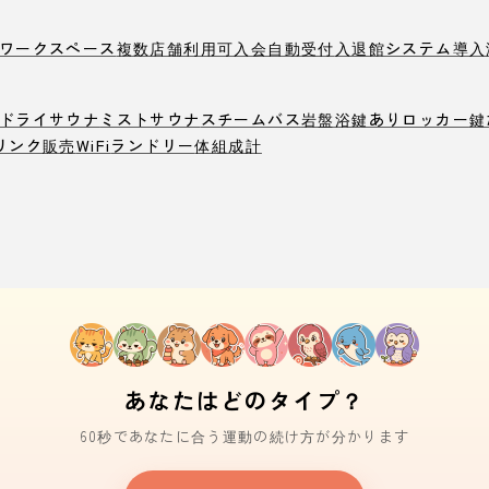
ワークスペース
複数店舗利用可
入会自動受付
入退館システム導入
ドライサウナ
ミストサウナ
スチームバス
岩盤浴
鍵ありロッカー
鍵
リンク販売
WiFi
ランドリー
体組成計
あなたはどのタイプ？
60秒であなたに合う運動の続け方が分かります