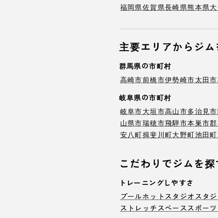
福岡県
佐賀県
長崎県
熊本県
大
主要エリアからジム
群馬県の市町村
高崎市
前橋市
伊勢崎市
太田市
岐阜県の市町村
岐阜市
大垣市
高山市
多治見市
山県市
瑞穂市
飛騨市
本巣市
郡
安八町
揖斐川町
大野町
池田町
こだわりでジムを探
トレーニングしやすさ
プール
ホットスタジオ
スタジ
ストレッチスペース
スポーツ