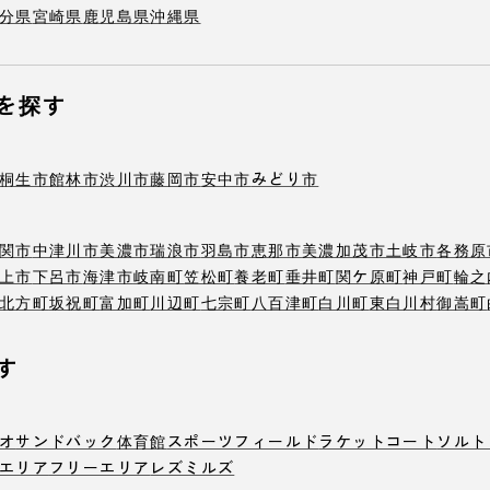
分県
宮崎県
鹿児島県
沖縄県
を探す
桐生市
館林市
渋川市
藤岡市
安中市
みどり市
関市
中津川市
美濃市
瑞浪市
羽島市
恵那市
美濃加茂市
土岐市
各務原
上市
下呂市
海津市
岐南町
笠松町
養老町
垂井町
関ケ原町
神戸町
輪之
北方町
坂祝町
富加町
川辺町
七宗町
八百津町
白川町
東白川村
御嵩町
す
オ
サンドバック
体育館
スポーツフィールド
ラケットコート
ソルト
エリア
フリーエリア
レズミルズ