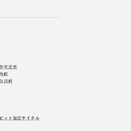
市
可児市
内町
白川村
ピット
加圧サイクル