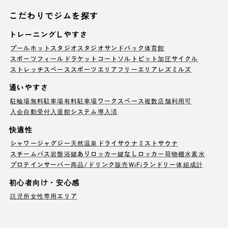
こだわりでジムを探す
トレーニングしやすさ
プール
ホットスタジオ
スタジオ
サンドバック
体育館
スポーツフィールド
ラケットコート
ソルトピット
加圧サイクル
ストレッチスペース
スポーツエリア
フリーエリア
レズミルズ
通いやすさ
駐輪場
無料駐車場
有料駐車場
ワークスペース
複数店舗利用可
入会自動受付
入退館システム導入済
快適性
シャワー
ジャグジー
天然温泉
ドライサウナ
ミストサウナ
スチームバス
岩盤浴
鍵ありロッカー
鍵なしロッカー
荷物棚
水素水
プロテインサーバー
商品/ドリンク販売
WiFi
ランドリー
体組成計
初心者向け・安心感
託児所
女性専用エリア