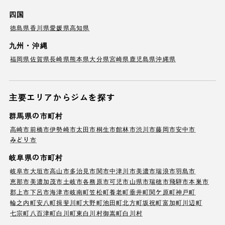
四国
徳島県
香川県
愛媛県
高知県
九州・沖縄
福岡県
佐賀県
長崎県
熊本県
大分県
宮崎県
鹿児島県
沖縄県
主要エリアからジムを探す
群馬県の市町村
高崎市
前橋市
伊勢崎市
太田市
桐生市
館林市
渋川市
藤岡市
安中市
みどり市
岐阜県の市町村
岐阜市
大垣市
高山市
多治見市
関市
中津川市
美濃市
瑞浪市
羽島市
恵那市
美濃加茂市
土岐市
各務原市
可児市
山県市
瑞穂市
飛騨市
本巣市
郡上市
下呂市
海津市
岐南町
笠松町
養老町
垂井町
関ケ原町
神戸町
輪之内町
安八町
揖斐川町
大野町
池田町
北方町
坂祝町
富加町
川辺町
七宗町
八百津町
白川町
東白川村
御嵩町
白川村