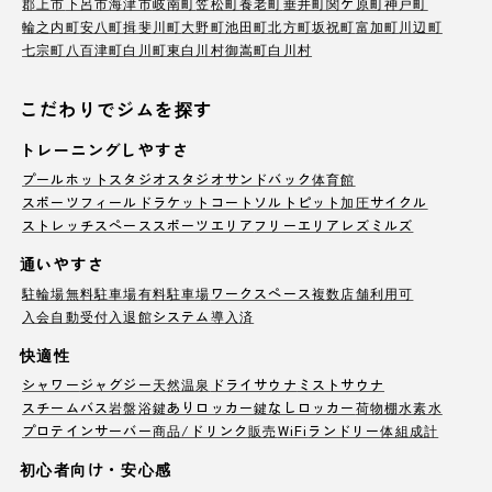
郡上市
下呂市
海津市
岐南町
笠松町
養老町
垂井町
関ケ原町
神戸町
輪之内町
安八町
揖斐川町
大野町
池田町
北方町
坂祝町
富加町
川辺町
七宗町
八百津町
白川町
東白川村
御嵩町
白川村
こだわりでジムを探す
トレーニングしやすさ
プール
ホットスタジオ
スタジオ
サンドバック
体育館
スポーツフィールド
ラケットコート
ソルトピット
加圧サイクル
ストレッチスペース
スポーツエリア
フリーエリア
レズミルズ
通いやすさ
駐輪場
無料駐車場
有料駐車場
ワークスペース
複数店舗利用可
入会自動受付
入退館システム導入済
快適性
シャワー
ジャグジー
天然温泉
ドライサウナ
ミストサウナ
スチームバス
岩盤浴
鍵ありロッカー
鍵なしロッカー
荷物棚
水素水
プロテインサーバー
商品/ドリンク販売
WiFi
ランドリー
体組成計
初心者向け・安心感