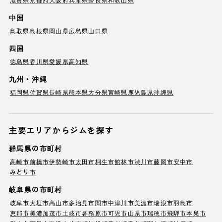
中国
鳥取県
島根県
岡山県
広島県
山口県
四国
徳島県
香川県
愛媛県
高知県
九州・沖縄
福岡県
佐賀県
長崎県
熊本県
大分県
宮崎県
鹿児島県
沖縄県
主要エリアからジムを探す
群馬県の市町村
高崎市
前橋市
伊勢崎市
太田市
桐生市
館林市
渋川市
藤岡市
安中市
みどり市
岐阜県の市町村
岐阜市
大垣市
高山市
多治見市
関市
中津川市
美濃市
瑞浪市
羽島市
恵那市
美濃加茂市
土岐市
各務原市
可児市
山県市
瑞穂市
飛騨市
本巣市