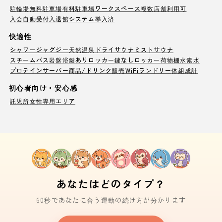
駐輪場
無料駐車場
有料駐車場
ワークスペース
複数店舗利用可
入会自動受付
入退館システム導入済
快適性
シャワー
ジャグジー
天然温泉
ドライサウナ
ミストサウナ
スチームバス
岩盤浴
鍵ありロッカー
鍵なしロッカー
荷物棚
水素水
プロテインサーバー
商品/ドリンク販売
WiFi
ランドリー
体組成計
初心者向け・安心感
託児所
女性専用エリア
あなたはどのタイプ？
60秒であなたに合う運動の続け方が分かります