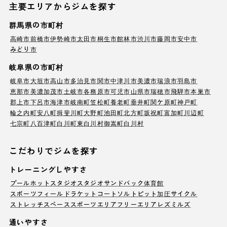
主要エリアからジムを探す
群馬県の市町村
高崎市
前橋市
伊勢崎市
太田市
桐生市
館林市
渋川市
藤岡市
安中市
みどり市
岐阜県の市町村
岐阜市
大垣市
高山市
多治見市
関市
中津川市
美濃市
瑞浪市
羽島市
恵那市
美濃加茂市
土岐市
各務原市
可児市
山県市
瑞穂市
飛騨市
本巣市
郡上市
下呂市
海津市
岐南町
笠松町
養老町
垂井町
関ケ原町
神戸町
輪之内町
安八町
揖斐川町
大野町
池田町
北方町
坂祝町
富加町
川辺町
七宗町
八百津町
白川町
東白川村
御嵩町
白川村
こだわりでジムを探す
トレーニングしやすさ
プール
ホットスタジオ
スタジオ
サンドバック
体育館
スポーツフィールド
ラケットコート
ソルトピット
加圧サイクル
ストレッチスペース
スポーツエリア
フリーエリア
レズミルズ
通いやすさ