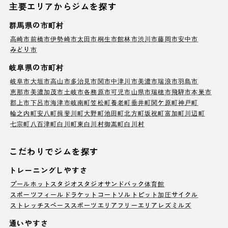
主要エリアからジムを探す
群馬県の市町村
高崎市
前橋市
伊勢崎市
太田市
桐生市
館林市
渋川市
藤岡市
安中市
みどり市
岐阜県の市町村
岐阜市
大垣市
高山市
多治見市
関市
中津川市
美濃市
瑞浪市
羽島市
恵那市
美濃加茂市
土岐市
各務原市
可児市
山県市
瑞穂市
飛騨市
本巣市
郡上市
下呂市
海津市
岐南町
笠松町
養老町
垂井町
関ケ原町
神戸町
輪之内町
安八町
揖斐川町
大野町
池田町
北方町
坂祝町
富加町
川辺町
七宗町
八百津町
白川町
東白川村
御嵩町
白川村
こだわりでジムを探す
トレーニングしやすさ
プール
ホットスタジオ
スタジオ
サンドバック
体育館
スポーツフィールド
ラケットコート
ソルトピット
加圧サイクル
ストレッチスペース
スポーツエリア
フリーエリア
レズミルズ
通いやすさ