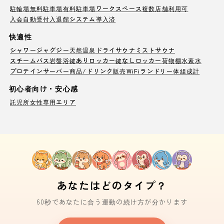
駐輪場
無料駐車場
有料駐車場
ワークスペース
複数店舗利用可
入会自動受付
入退館システム導入済
快適性
シャワー
ジャグジー
天然温泉
ドライサウナ
ミストサウナ
スチームバス
岩盤浴
鍵ありロッカー
鍵なしロッカー
荷物棚
水素水
プロテインサーバー
商品/ドリンク販売
WiFi
ランドリー
体組成計
初心者向け・安心感
託児所
女性専用エリア
あなたはどのタイプ？
60秒であなたに合う運動の続け方が分かります