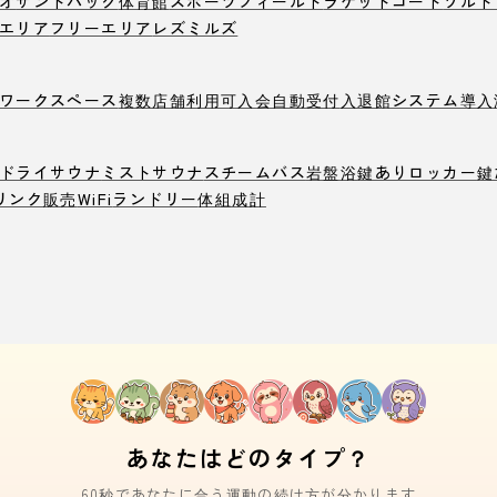
オ
サンドバック
体育館
スポーツフィールド
ラケットコート
ソルト
エリア
フリーエリア
レズミルズ
ワークスペース
複数店舗利用可
入会自動受付
入退館システム導入
ドライサウナ
ミストサウナ
スチームバス
岩盤浴
鍵ありロッカー
鍵
リンク販売
WiFi
ランドリー
体組成計
あなたはどのタイプ？
60秒であなたに合う運動の続け方が分かります