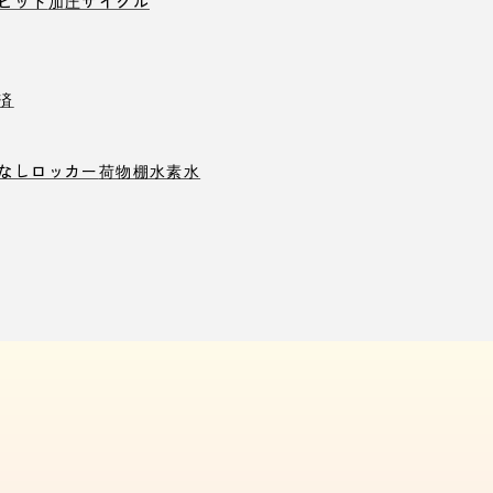
ピット
加圧サイクル
済
なしロッカー
荷物棚
水素水