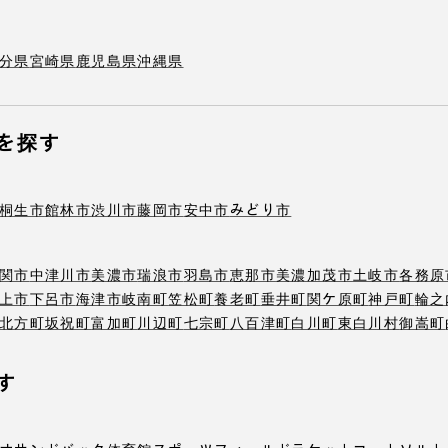
分県
宮崎県
鹿児島県
沖縄県
を探す
桐生市
館林市
渋川市
藤岡市
安中市
みどり市
関市
中津川市
美濃市
瑞浪市
羽島市
恵那市
美濃加茂市
土岐市
各務原
上市
下呂市
海津市
岐南町
笠松町
養老町
垂井町
関ケ原町
神戸町
輪之
北方町
坂祝町
富加町
川辺町
七宗町
八百津町
白川町
東白川村
御嵩町
す