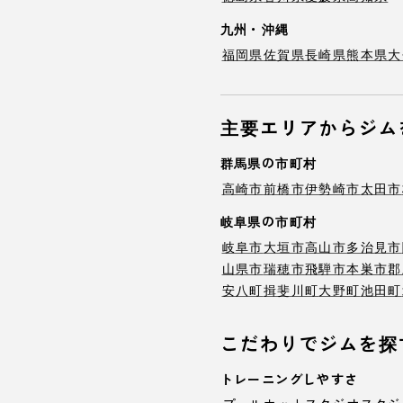
九州・沖縄
福岡県
佐賀県
長崎県
熊本県
大
主要エリアからジム
群馬県の市町村
高崎市
前橋市
伊勢崎市
太田市
岐阜県の市町村
岐阜市
大垣市
高山市
多治見市
山県市
瑞穂市
飛騨市
本巣市
郡
安八町
揖斐川町
大野町
池田町
こだわりでジムを探
トレーニングしやすさ