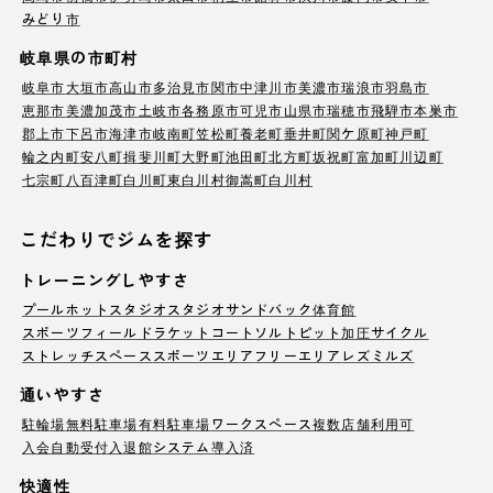
みどり市
岐阜県の市町村
岐阜市
大垣市
高山市
多治見市
関市
中津川市
美濃市
瑞浪市
羽島市
恵那市
美濃加茂市
土岐市
各務原市
可児市
山県市
瑞穂市
飛騨市
本巣市
郡上市
下呂市
海津市
岐南町
笠松町
養老町
垂井町
関ケ原町
神戸町
輪之内町
安八町
揖斐川町
大野町
池田町
北方町
坂祝町
富加町
川辺町
七宗町
八百津町
白川町
東白川村
御嵩町
白川村
こだわりでジムを探す
トレーニングしやすさ
プール
ホットスタジオ
スタジオ
サンドバック
体育館
スポーツフィールド
ラケットコート
ソルトピット
加圧サイクル
ストレッチスペース
スポーツエリア
フリーエリア
レズミルズ
通いやすさ
駐輪場
無料駐車場
有料駐車場
ワークスペース
複数店舗利用可
入会自動受付
入退館システム導入済
快適性