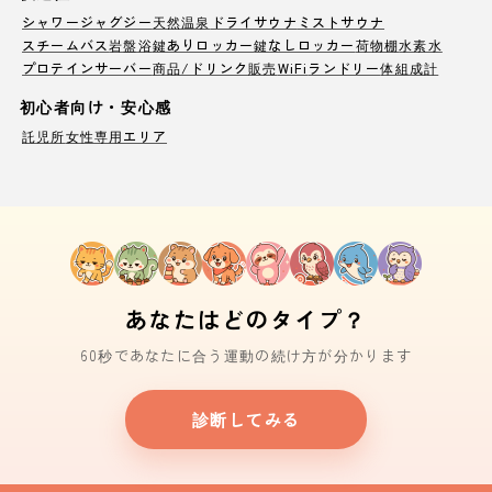
シャワー
ジャグジー
天然温泉
ドライサウナ
ミストサウナ
スチームバス
岩盤浴
鍵ありロッカー
鍵なしロッカー
荷物棚
水素水
プロテインサーバー
商品/ドリンク販売
WiFi
ランドリー
体組成計
初心者向け・安心感
託児所
女性専用エリア
あなたはどのタイプ？
60秒であなたに合う運動の続け方が分かります
診断してみる