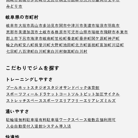
みどり市
岐阜県の市町村
岐阜市
大垣市
高山市
多治見市
関市
中津川市
美濃市
瑞浪市
羽島市
恵那市
美濃加茂市
土岐市
各務原市
可児市
山県市
瑞穂市
飛騨市
本巣市
郡上市
下呂市
海津市
岐南町
笠松町
養老町
垂井町
関ケ原町
神戸町
輪之内町
安八町
揖斐川町
大野町
池田町
北方町
坂祝町
富加町
川辺町
七宗町
八百津町
白川町
東白川村
御嵩町
白川村
こだわりでジムを探す
トレーニングしやすさ
プール
ホットスタジオ
スタジオ
サンドバック
体育館
スポーツフィールド
ラケットコート
ソルトピット
加圧サイクル
ストレッチスペース
スポーツエリア
フリーエリア
レズミルズ
通いやすさ
駐輪場
無料駐車場
有料駐車場
ワークスペース
複数店舗利用可
入会自動受付
入退館システム導入済
快適性