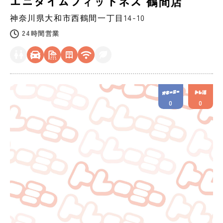
エニタイムフィットネス 鶴間店
神奈川県
大和市
西鶴間一丁目14-10
24時間営業
0
0