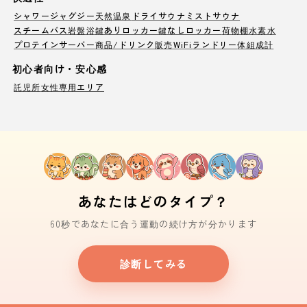
シャワー
ジャグジー
天然温泉
ドライサウナ
ミストサウナ
スチームバス
岩盤浴
鍵ありロッカー
鍵なしロッカー
荷物棚
水素水
プロテインサーバー
商品/ドリンク販売
WiFi
ランドリー
体組成計
初心者向け・安心感
託児所
女性専用エリア
あなたはどのタイプ？
60秒であなたに合う運動の続け方が分かります
診断してみる