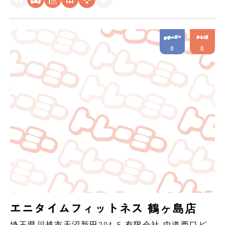
0
0
エニタイムフィットネス 鶴ヶ島店
埼玉県
川越市
天沼新田204-5 有限会社 中道西口ビ