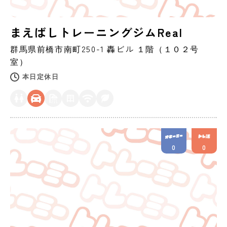
まえばしトレーニングジムReal
群馬県
前橋市
南町250-1 轟ビル １階（１０２号
室）
本日定休日
0
0