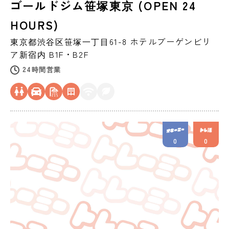
ゴールドジム笹塚東京 (OPEN 24
HOURS)
東京都
渋谷区
笹塚一丁目61-8​ ​ホテルブーゲンビリ
ア新宿​内 ​B​1F・B2F
24時間営業
0
0