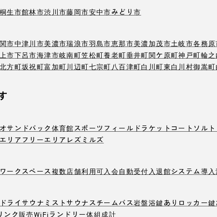
桐生市
館林市
渋川市
藤岡市
安中市
みどり市
関市
中津川市
美濃市
瑞浪市
羽島市
恵那市
美濃加茂市
土岐市
各務原
上市
下呂市
海津市
岐南町
笠松町
養老町
垂井町
関ケ原町
神戸町
輪之
北方町
坂祝町
富加町
川辺町
七宗町
八百津町
白川町
東白川村
御嵩町
す
オ
サンドバック
体育館
スポーツフィールド
ラケットコート
ソルト
エリア
フリーエリア
レズミルズ
ワークスペース
複数店舗利用可
入会自動受付
入退館システム導入
ドライサウナ
ミストサウナ
スチームバス
岩盤浴
鍵ありロッカー
鍵
リンク販売
WiFi
ランドリー
体組成計