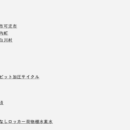
市
可児市
内町
白川村
ピット
加圧サイクル
済
なしロッカー
荷物棚
水素水