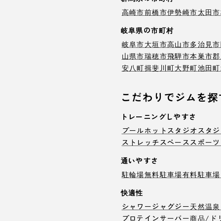
高崎市
前橋市
伊勢崎市
太田市
岐阜県の市町村
岐阜市
大垣市
高山市
多治見市
山県市
瑞穂市
飛騨市
本巣市
郡
安八町
揖斐川町
大野町
池田町
こだわりでジムを探
トレーニングしやすさ
プール
ホットスタジオ
スタジ
ストレッチスペース
スポーツ
通いやすさ
駐輪場
無料駐車場
有料駐車場
快適性
シャワー
ジャグジー
天然温泉
プロテインサーバー
商品/ド