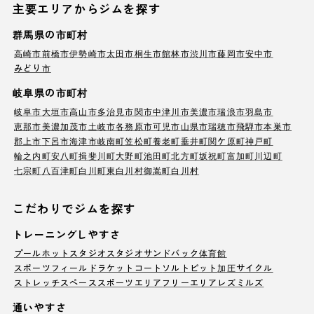
主要エリアからジムを探す
群馬県の市町村
高崎市
前橋市
伊勢崎市
太田市
桐生市
館林市
渋川市
藤岡市
安中市
みどり市
岐阜県の市町村
岐阜市
大垣市
高山市
多治見市
関市
中津川市
美濃市
瑞浪市
羽島市
恵那市
美濃加茂市
土岐市
各務原市
可児市
山県市
瑞穂市
飛騨市
本巣市
郡上市
下呂市
海津市
岐南町
笠松町
養老町
垂井町
関ケ原町
神戸町
輪之内町
安八町
揖斐川町
大野町
池田町
北方町
坂祝町
富加町
川辺町
七宗町
八百津町
白川町
東白川村
御嵩町
白川村
こだわりでジムを探す
トレーニングしやすさ
プール
ホットスタジオ
スタジオ
サンドバック
体育館
スポーツフィールド
ラケットコート
ソルトピット
加圧サイクル
ストレッチスペース
スポーツエリア
フリーエリア
レズミルズ
通いやすさ