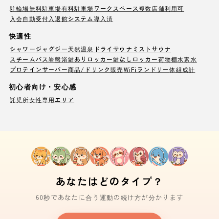
駐輪場
無料駐車場
有料駐車場
ワークスペース
複数店舗利用可
入会自動受付
入退館システム導入済
快適性
シャワー
ジャグジー
天然温泉
ドライサウナ
ミストサウナ
スチームバス
岩盤浴
鍵ありロッカー
鍵なしロッカー
荷物棚
水素水
プロテインサーバー
商品/ドリンク販売
WiFi
ランドリー
体組成計
初心者向け・安心感
託児所
女性専用エリア
あなたはどのタイプ？
60秒であなたに合う運動の続け方が分かります