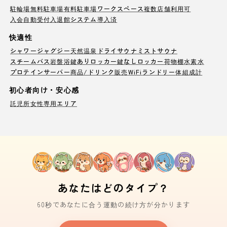
駐輪場
無料駐車場
有料駐車場
ワークスペース
複数店舗利用可
入会自動受付
入退館システム導入済
快適性
シャワー
ジャグジー
天然温泉
ドライサウナ
ミストサウナ
スチームバス
岩盤浴
鍵ありロッカー
鍵なしロッカー
荷物棚
水素水
プロテインサーバー
商品/ドリンク販売
WiFi
ランドリー
体組成計
初心者向け・安心感
託児所
女性専用エリア
あなたはどのタイプ？
60秒であなたに合う運動の続け方が分かります