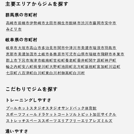
主要エリアからジムを探す
群馬県の市町村
高崎市
前橋市
伊勢崎市
太田市
桐生市
館林市
渋川市
藤岡市
安中市
みどり市
岐阜県の市町村
岐阜市
大垣市
高山市
多治見市
関市
中津川市
美濃市
瑞浪市
羽島市
恵那市
美濃加茂市
土岐市
各務原市
可児市
山県市
瑞穂市
飛騨市
本巣市
郡上市
下呂市
海津市
岐南町
笠松町
養老町
垂井町
関ケ原町
神戸町
輪之内町
安八町
揖斐川町
大野町
池田町
北方町
坂祝町
富加町
川辺町
七宗町
八百津町
白川町
東白川村
御嵩町
白川村
こだわりでジムを探す
トレーニングしやすさ
プール
ホットスタジオ
スタジオ
サンドバック
体育館
スポーツフィールド
ラケットコート
ソルトピット
加圧サイクル
ストレッチスペース
スポーツエリア
フリーエリア
レズミルズ
通いやすさ