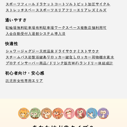
スポーツフィールド
ラケットコート
ソルトピット
加圧サイクル
ストレッチスペース
スポーツエリア
フリーエリア
レズミルズ
通いやすさ
駐輪場
無料駐車場
有料駐車場
ワークスペース
複数店舗利用可
入会自動受付
入退館システム導入済
快適性
シャワー
ジャグジー
天然温泉
ドライサウナ
ミストサウナ
スチームバス
岩盤浴
鍵ありロッカー
鍵なしロッカー
荷物棚
水素水
プロテインサーバー
商品/ドリンク販売
WiFi
ランドリー
体組成計
初心者向け・安心感
託児所
女性専用エリア