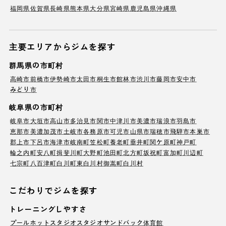
福岡県
佐賀県
長崎県
熊本県
大分県
宮崎県
鹿児島県
沖縄県
主要エリアからジムを探す
群馬県の市町村
高崎市
前橋市
伊勢崎市
太田市
桐生市
館林市
渋川市
藤岡市
安中市
みどり市
岐阜県の市町村
岐阜市
大垣市
高山市
多治見市
関市
中津川市
美濃市
瑞浪市
羽島市
恵那市
美濃加茂市
土岐市
各務原市
可児市
山県市
瑞穂市
飛騨市
本巣市
郡上市
下呂市
海津市
岐南町
笠松町
養老町
垂井町
関ケ原町
神戸町
輪之内町
安八町
揖斐川町
大野町
池田町
北方町
坂祝町
富加町
川辺町
七宗町
八百津町
白川町
東白川村
御嵩町
白川村
こだわりでジムを探す
トレーニングしやすさ
プール
ホットスタジオ
スタジオ
サンドバック
体育館