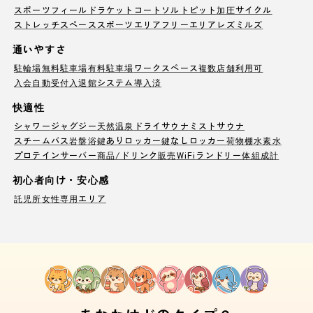
スポーツフィールド
ラケットコート
ソルトピット
加圧サイクル
ストレッチスペース
スポーツエリア
フリーエリア
レズミルズ
通いやすさ
駐輪場
無料駐車場
有料駐車場
ワークスペース
複数店舗利用可
入会自動受付
入退館システム導入済
快適性
シャワー
ジャグジー
天然温泉
ドライサウナ
ミストサウナ
スチームバス
岩盤浴
鍵ありロッカー
鍵なしロッカー
荷物棚
水素水
プロテインサーバー
商品/ドリンク販売
WiFi
ランドリー
体組成計
初心者向け・安心感
託児所
女性専用エリア