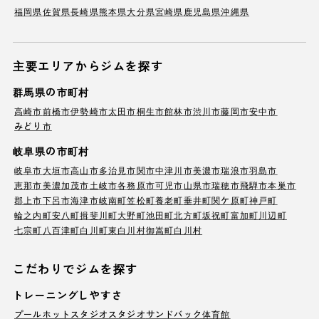
福岡県
佐賀県
長崎県
熊本県
大分県
宮崎県
鹿児島県
沖縄県
主要エリアからジムを探す
群馬県の市町村
高崎市
前橋市
伊勢崎市
太田市
桐生市
館林市
渋川市
藤岡市
安中市
みどり市
岐阜県の市町村
岐阜市
大垣市
高山市
多治見市
関市
中津川市
美濃市
瑞浪市
羽島市
恵那市
美濃加茂市
土岐市
各務原市
可児市
山県市
瑞穂市
飛騨市
本巣市
郡上市
下呂市
海津市
岐南町
笠松町
養老町
垂井町
関ケ原町
神戸町
輪之内町
安八町
揖斐川町
大野町
池田町
北方町
坂祝町
富加町
川辺町
七宗町
八百津町
白川町
東白川村
御嵩町
白川村
こだわりでジムを探す
トレーニングしやすさ
プール
ホットスタジオ
スタジオ
サンドバック
体育館