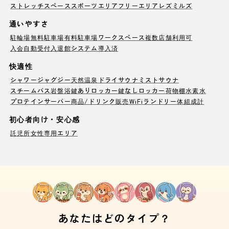
ストレッチスペース
スポーツエリア
フリーエリア
レズミルズ
通いやすさ
駐輪場
無料駐車場
有料駐車場
ワークスペース
複数店舗利用可
入会自動受付
入退館システム導入済
快適性
シャワー
ジャグジー
天然温泉
ドライサウナ
ミストサウナ
スチームバス
岩盤浴
鍵ありロッカー
鍵なしロッカー
荷物棚
水素水
プロテインサーバー
商品/ドリンク販売
WiFi
ランドリー
体組成計
初心者向け・安心感
託児所
女性専用エリア
あなたはどのタイプ？