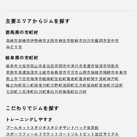
主要エリアからジムを探す
群馬県の市町村
高崎市
前橋市
伊勢崎市
太田市
桐生市
館林市
渋川市
藤岡市
安中市
みどり市
岐阜県の市町村
岐阜市
大垣市
高山市
多治見市
関市
中津川市
美濃市
瑞浪市
羽島市
恵那市
美濃加茂市
土岐市
各務原市
可児市
山県市
瑞穂市
飛騨市
本巣市
郡上市
下呂市
海津市
岐南町
笠松町
養老町
垂井町
関ケ原町
神戸町
輪之内町
安八町
揖斐川町
大野町
池田町
北方町
坂祝町
富加町
川辺町
七宗町
八百津町
白川町
東白川村
御嵩町
白川村
こだわりでジムを探す
トレーニングしやすさ
プール
ホットスタジオ
スタジオ
サンドバック
体育館
スポーツフィールド
ラケットコート
ソルトピット
加圧サイクル