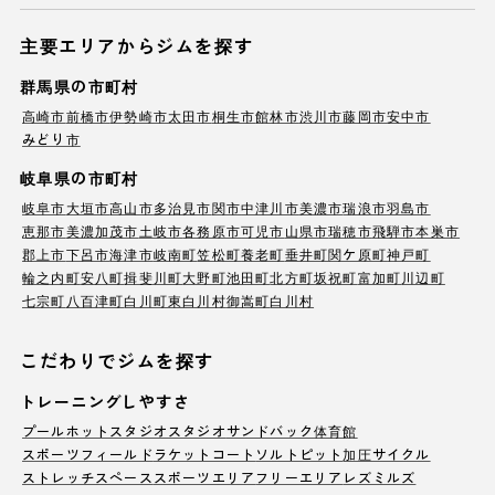
主要エリアからジムを探す
群馬県の市町村
高崎市
前橋市
伊勢崎市
太田市
桐生市
館林市
渋川市
藤岡市
安中市
みどり市
岐阜県の市町村
岐阜市
大垣市
高山市
多治見市
関市
中津川市
美濃市
瑞浪市
羽島市
恵那市
美濃加茂市
土岐市
各務原市
可児市
山県市
瑞穂市
飛騨市
本巣市
郡上市
下呂市
海津市
岐南町
笠松町
養老町
垂井町
関ケ原町
神戸町
輪之内町
安八町
揖斐川町
大野町
池田町
北方町
坂祝町
富加町
川辺町
七宗町
八百津町
白川町
東白川村
御嵩町
白川村
こだわりでジムを探す
トレーニングしやすさ
プール
ホットスタジオ
スタジオ
サンドバック
体育館
スポーツフィールド
ラケットコート
ソルトピット
加圧サイクル
ストレッチスペース
スポーツエリア
フリーエリア
レズミルズ