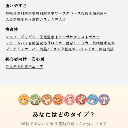
通いやすさ
駐輪場
無料駐車場
有料駐車場
ワークスペース
複数店舗利用可
入会自動受付
入退館システム導入済
快適性
シャワー
ジャグジー
天然温泉
ドライサウナ
ミストサウナ
スチームバス
岩盤浴
鍵ありロッカー
鍵なしロッカー
荷物棚
水素水
プロテインサーバー
商品/ドリンク販売
WiFi
ランドリー
体組成計
初心者向け・安心感
託児所
女性専用エリア
あなたはどのタイプ？
60秒であなたに合う運動の続け方が分かります