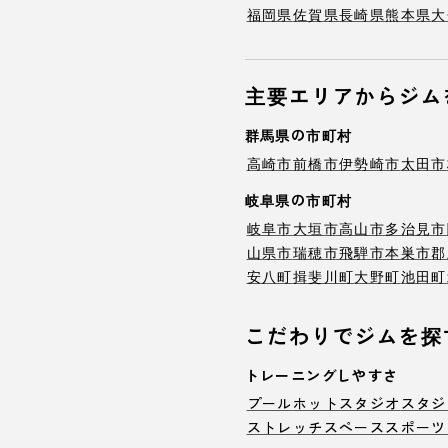
福岡県
佐賀県
長崎県
熊本県
大
主要エリアからジム
群馬県の市町村
高崎市
前橋市
伊勢崎市
太田市
岐阜県の市町村
岐阜市
大垣市
高山市
多治見市
山県市
瑞穂市
飛騨市
本巣市
郡
安八町
揖斐川町
大野町
池田町
こだわりでジムを探
トレーニングしやすさ
プール
ホットスタジオ
スタジ
ストレッチスペース
スポーツ