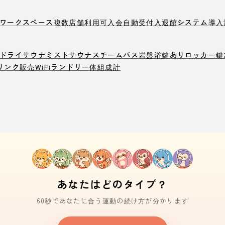
ワークスペース
複数店舗利用可
入会自動受付
入退館システム導入
ドライサウナ
ミストサウナ
スチームバス
岩盤浴
鍵ありロッカー
鍵
リンク販売
WiFi
ランドリー
体組成計
あなたはどのタイプ？
60秒であなたに合う運動の続け方が分かります