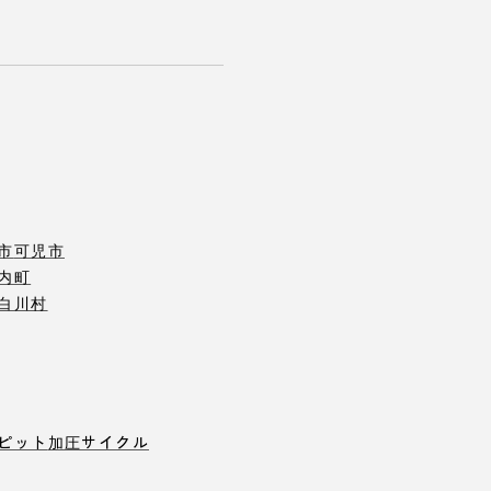
市
可児市
内町
白川村
ピット
加圧サイクル