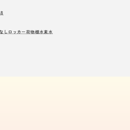
済
なしロッカー
荷物棚
水素水