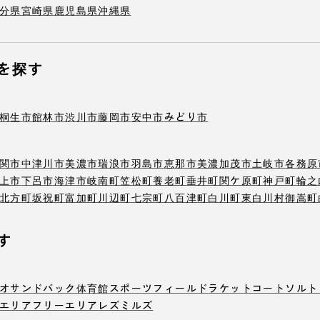
分県
宮崎県
鹿児島県
沖縄県
を探す
桐生市
館林市
渋川市
藤岡市
安中市
みどり市
関市
中津川市
美濃市
瑞浪市
羽島市
恵那市
美濃加茂市
土岐市
各務原
上市
下呂市
海津市
岐南町
笠松町
養老町
垂井町
関ケ原町
神戸町
輪之
北方町
坂祝町
富加町
川辺町
七宗町
八百津町
白川町
東白川村
御嵩町
す
オ
サンドバック
体育館
スポーツフィールド
ラケットコート
ソルト
エリア
フリーエリア
レズミルズ