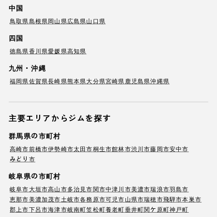
中国
鳥取県
島根県
岡山県
広島県
山口県
四国
徳島県
香川県
愛媛県
高知県
九州・沖縄
福岡県
佐賀県
長崎県
熊本県
大分県
宮崎県
鹿児島県
沖縄県
主要エリアからジムを探す
群馬県の市町村
高崎市
前橋市
伊勢崎市
太田市
桐生市
館林市
渋川市
藤岡市
安中市
みどり市
岐阜県の市町村
岐阜市
大垣市
高山市
多治見市
関市
中津川市
美濃市
瑞浪市
羽島市
恵那市
美濃加茂市
土岐市
各務原市
可児市
山県市
瑞穂市
飛騨市
本巣市
郡上市
下呂市
海津市
岐南町
笠松町
養老町
垂井町
関ケ原町
神戸町