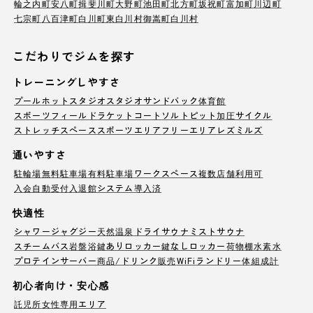
輪之内町
安八町
揖斐川町
大野町
池田町
北方町
坂祝町
富加町
川辺町
七宗町
八百津町
白川町
東白川村
御嵩町
白川村
こだわりでジムを探す
トレーニングしやすさ
プール
ホットスタジオ
スタジオ
サンドバック
体育館
スポーツフィールド
ラケットコート
ソルトピット
加圧サイクル
ストレッチスペース
スポーツエリア
フリーエリア
レズミルズ
通いやすさ
駐輪場
無料駐車場
有料駐車場
ワークスペース
複数店舗利用可
入会自動受付
入退館システム導入済
快適性
シャワー
ジャグジー
天然温泉
ドライサウナ
ミストサウナ
スチームバス
岩盤浴
鍵ありロッカー
鍵なしロッカー
荷物棚
水素水
プロテインサーバー
商品/ドリンク販売
WiFi
ランドリー
体組成計
初心者向け・安心感
託児所
女性専用エリア