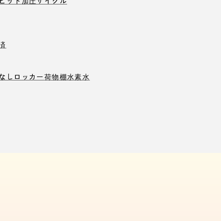
ピット
加圧サイクル
済
なしロッカー
荷物棚
水素水