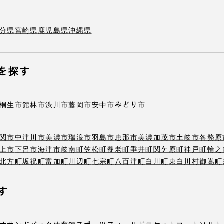
分県
宮崎県
鹿児島県
沖縄県
を探す
桐生市
館林市
渋川市
藤岡市
安中市
みどり市
関市
中津川市
美濃市
瑞浪市
羽島市
恵那市
美濃加茂市
土岐市
各務原
上市
下呂市
海津市
岐南町
笠松町
養老町
垂井町
関ケ原町
神戸町
輪之
北方町
坂祝町
富加町
川辺町
七宗町
八百津町
白川町
東白川村
御嵩町
す