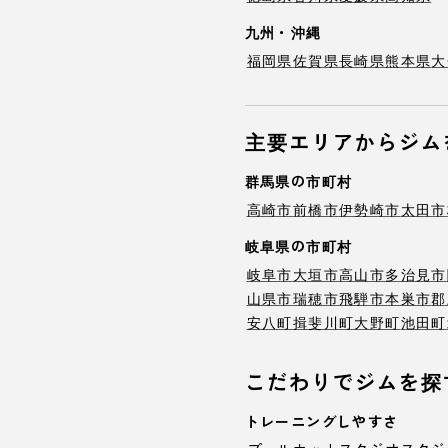
九州・沖縄
福岡県
佐賀県
長崎県
熊本県
大
主要エリアからジム
群馬県の市町村
高崎市
前橋市
伊勢崎市
太田市
岐阜県の市町村
岐阜市
大垣市
高山市
多治見市
山県市
瑞穂市
飛騨市
本巣市
郡
安八町
揖斐川町
大野町
池田町
こだわりでジムを探
トレーニングしやすさ