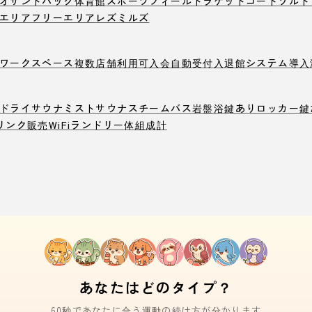
オ
サンドバック
体育館
スポーツフィールド
ラケットコート
ソルト
エリア
フリーエリア
レズミルズ
ワークスペース
複数店舗利用可
入会自動受付
入退館システム導入
ドライサウナ
ミストサウナ
スチームバス
岩盤浴
鍵ありロッカー
鍵
リンク販売
WiFi
ランドリー
体組成計
あなたはどのタイプ？
60秒であなたに合う運動の続け方が分かります