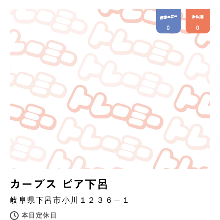
0
0
カーブス ピア下呂
岐阜県
下呂市
小川１２３６−１
本日定休日