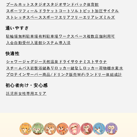
プール
ホットスタジオ
スタジオ
サンドバック
体育館
スポーツフィールド
ラケットコート
ソルトピット
加圧サイクル
ストレッチスペース
スポーツエリア
フリーエリア
レズミルズ
通いやすさ
駐輪場
無料駐車場
有料駐車場
ワークスペース
複数店舗利用可
入会自動受付
入退館システム導入済
快適性
シャワー
ジャグジー
天然温泉
ドライサウナ
ミストサウナ
スチームバス
岩盤浴
鍵ありロッカー
鍵なしロッカー
荷物棚
水素水
プロテインサーバー
商品/ドリンク販売
WiFi
ランドリー
体組成計
初心者向け・安心感
託児所
女性専用エリア