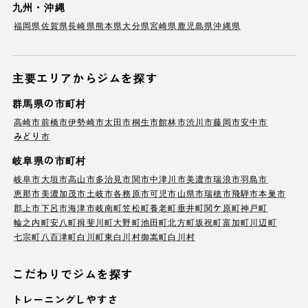
九州・沖縄
福岡県
佐賀県
長崎県
熊本県
大分県
宮崎県
鹿児島県
沖縄県
主要エリアからジムを探す
群馬県の市町村
高崎市
前橋市
伊勢崎市
太田市
桐生市
館林市
渋川市
藤岡市
安中市
みどり市
岐阜県の市町村
岐阜市
大垣市
高山市
多治見市
関市
中津川市
美濃市
瑞浪市
羽島市
恵那市
美濃加茂市
土岐市
各務原市
可児市
山県市
瑞穂市
飛騨市
本巣市
郡上市
下呂市
海津市
岐南町
笠松町
養老町
垂井町
関ケ原町
神戸町
輪之内町
安八町
揖斐川町
大野町
池田町
北方町
坂祝町
富加町
川辺町
七宗町
八百津町
白川町
東白川村
御嵩町
白川村
こだわりでジムを探す
トレーニングしやすさ