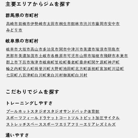
主要エリアからジムを探す
群馬県の市町村
高崎市
前橋市
伊勢崎市
太田市
桐生市
館林市
渋川市
藤岡市
安中市
みどり市
岐阜県の市町村
岐阜市
大垣市
高山市
多治見市
関市
中津川市
美濃市
瑞浪市
羽島市
恵那市
美濃加茂市
土岐市
各務原市
可児市
山県市
瑞穂市
飛騨市
本巣市
郡上市
下呂市
海津市
岐南町
笠松町
養老町
垂井町
関ケ原町
神戸町
輪之内町
安八町
揖斐川町
大野町
池田町
北方町
坂祝町
富加町
川辺町
七宗町
八百津町
白川町
東白川村
御嵩町
白川村
こだわりでジムを探す
トレーニングしやすさ
プール
ホットスタジオ
スタジオ
サンドバック
体育館
スポーツフィールド
ラケットコート
ソルトピット
加圧サイクル
ストレッチスペース
スポーツエリア
フリーエリア
レズミルズ
通いやすさ