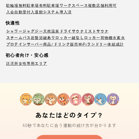
駐輪場
無料駐車場
有料駐車場
ワークスペース
複数店舗利用可
入会自動受付
入退館システム導入済
快適性
シャワー
ジャグジー
天然温泉
ドライサウナ
ミストサウナ
スチームバス
岩盤浴
鍵ありロッカー
鍵なしロッカー
荷物棚
水素水
プロテインサーバー
商品/ドリンク販売
WiFi
ランドリー
体組成計
初心者向け・安心感
託児所
女性専用エリア
あなたはどのタイプ？
60秒であなたに合う運動の続け方が分かります