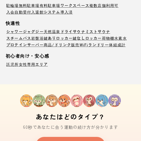
駐輪場
無料駐車場
有料駐車場
ワークスペース
複数店舗利用可
入会自動受付
入退館システム導入済
快適性
シャワー
ジャグジー
天然温泉
ドライサウナ
ミストサウナ
スチームバス
岩盤浴
鍵ありロッカー
鍵なしロッカー
荷物棚
水素水
プロテインサーバー
商品/ドリンク販売
WiFi
ランドリー
体組成計
初心者向け・安心感
託児所
女性専用エリア
あなたはどのタイプ？
60秒であなたに合う運動の続け方が分かります