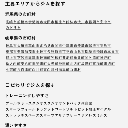
主要エリアからジムを探す
群馬県の市町村
高崎市
前橋市
伊勢崎市
太田市
桐生市
館林市
渋川市
藤岡市
安中市
みどり市
岐阜県の市町村
岐阜市
大垣市
高山市
多治見市
関市
中津川市
美濃市
瑞浪市
羽島市
恵那市
美濃加茂市
土岐市
各務原市
可児市
山県市
瑞穂市
飛騨市
本巣市
郡上市
下呂市
海津市
岐南町
笠松町
養老町
垂井町
関ケ原町
神戸町
輪之内町
安八町
揖斐川町
大野町
池田町
北方町
坂祝町
富加町
川辺町
七宗町
八百津町
白川町
東白川村
御嵩町
白川村
こだわりでジムを探す
トレーニングしやすさ
プール
ホットスタジオ
スタジオ
サンドバック
体育館
スポーツフィールド
ラケットコート
ソルトピット
加圧サイクル
ストレッチスペース
スポーツエリア
フリーエリア
レズミルズ
通いやすさ