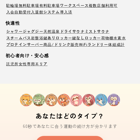
駐輪場
無料駐車場
有料駐車場
ワークスペース
複数店舗利用可
入会自動受付
入退館システム導入済
快適性
シャワー
ジャグジー
天然温泉
ドライサウナ
ミストサウナ
スチームバス
岩盤浴
鍵ありロッカー
鍵なしロッカー
荷物棚
水素水
プロテインサーバー
商品/ドリンク販売
WiFi
ランドリー
体組成計
初心者向け・安心感
託児所
女性専用エリア
あなたはどのタイプ？
60秒であなたに合う運動の続け方が分かります