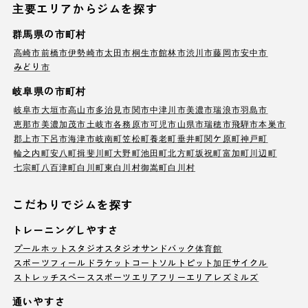
主要エリアからジムを探す
群馬県の市町村
高崎市
前橋市
伊勢崎市
太田市
桐生市
館林市
渋川市
藤岡市
安中市
みどり市
岐阜県の市町村
岐阜市
大垣市
高山市
多治見市
関市
中津川市
美濃市
瑞浪市
羽島市
恵那市
美濃加茂市
土岐市
各務原市
可児市
山県市
瑞穂市
飛騨市
本巣市
郡上市
下呂市
海津市
岐南町
笠松町
養老町
垂井町
関ケ原町
神戸町
輪之内町
安八町
揖斐川町
大野町
池田町
北方町
坂祝町
富加町
川辺町
七宗町
八百津町
白川町
東白川村
御嵩町
白川村
こだわりでジムを探す
トレーニングしやすさ
プール
ホットスタジオ
スタジオ
サンドバック
体育館
スポーツフィールド
ラケットコート
ソルトピット
加圧サイクル
ストレッチスペース
スポーツエリア
フリーエリア
レズミルズ
通いやすさ