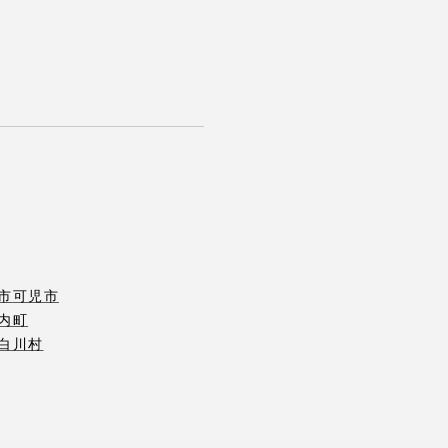
市
可児市
内町
白川村