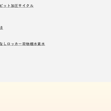
ピット
加圧サイクル
済
なしロッカー
荷物棚
水素水