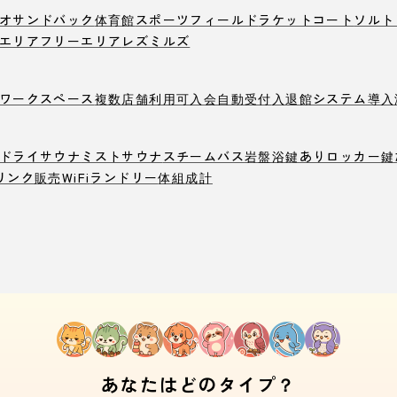
オ
サンドバック
体育館
スポーツフィールド
ラケットコート
ソルト
エリア
フリーエリア
レズミルズ
ワークスペース
複数店舗利用可
入会自動受付
入退館システム導入
ドライサウナ
ミストサウナ
スチームバス
岩盤浴
鍵ありロッカー
鍵
リンク販売
WiFi
ランドリー
体組成計
あなたはどのタイプ？