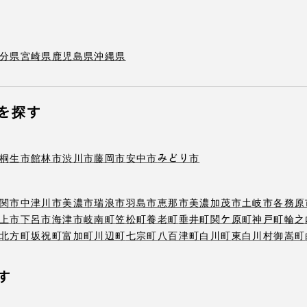
分県
宮崎県
鹿児島県
沖縄県
を探す
桐生市
館林市
渋川市
藤岡市
安中市
みどり市
関市
中津川市
美濃市
瑞浪市
羽島市
恵那市
美濃加茂市
土岐市
各務原
上市
下呂市
海津市
岐南町
笠松町
養老町
垂井町
関ケ原町
神戸町
輪之
北方町
坂祝町
富加町
川辺町
七宗町
八百津町
白川町
東白川村
御嵩町
す