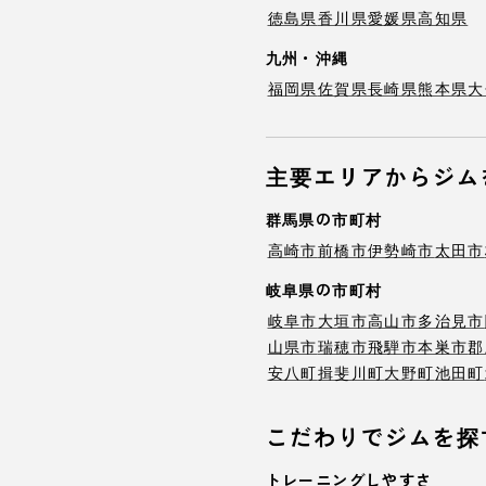
徳島県
香川県
愛媛県
高知県
九州・沖縄
福岡県
佐賀県
長崎県
熊本県
大
主要エリアからジム
群馬県の市町村
高崎市
前橋市
伊勢崎市
太田市
岐阜県の市町村
岐阜市
大垣市
高山市
多治見市
山県市
瑞穂市
飛騨市
本巣市
郡
安八町
揖斐川町
大野町
池田町
こだわりでジムを探
トレーニングしやすさ