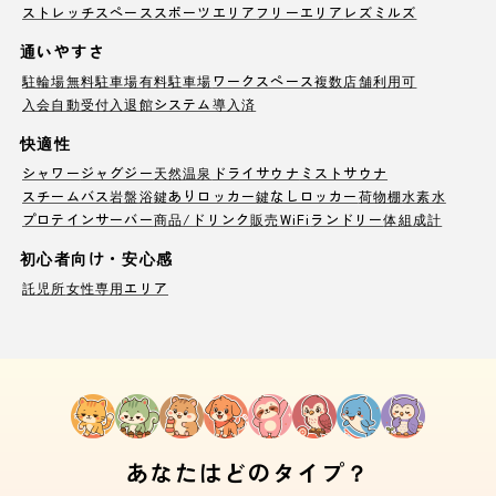
ストレッチスペース
スポーツエリア
フリーエリア
レズミルズ
通いやすさ
駐輪場
無料駐車場
有料駐車場
ワークスペース
複数店舗利用可
入会自動受付
入退館システム導入済
快適性
シャワー
ジャグジー
天然温泉
ドライサウナ
ミストサウナ
スチームバス
岩盤浴
鍵ありロッカー
鍵なしロッカー
荷物棚
水素水
プロテインサーバー
商品/ドリンク販売
WiFi
ランドリー
体組成計
初心者向け・安心感
託児所
女性専用エリア
あなたはどのタイプ？