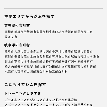
主要エリアからジムを探す
群馬県の市町村
高崎市
前橋市
伊勢崎市
太田市
桐生市
館林市
渋川市
藤岡市
安中市
みどり市
岐阜県の市町村
岐阜市
大垣市
高山市
多治見市
関市
中津川市
美濃市
瑞浪市
羽島市
恵那市
美濃加茂市
土岐市
各務原市
可児市
山県市
瑞穂市
飛騨市
本巣市
郡上市
下呂市
海津市
岐南町
笠松町
養老町
垂井町
関ケ原町
神戸町
輪之内町
安八町
揖斐川町
大野町
池田町
北方町
坂祝町
富加町
川辺町
七宗町
八百津町
白川町
東白川村
御嵩町
白川村
こだわりでジムを探す
トレーニングしやすさ
プール
ホットスタジオ
スタジオ
サンドバック
体育館
スポーツフィールド
ラケットコート
ソルトピット
加圧サイクル