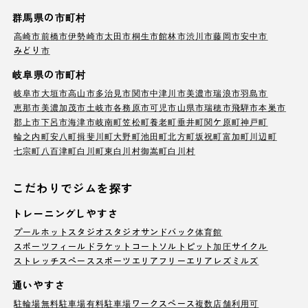
群馬県の市町村
高崎市
前橋市
伊勢崎市
太田市
桐生市
館林市
渋川市
藤岡市
安中市
みどり市
岐阜県の市町村
岐阜市
大垣市
高山市
多治見市
関市
中津川市
美濃市
瑞浪市
羽島市
恵那市
美濃加茂市
土岐市
各務原市
可児市
山県市
瑞穂市
飛騨市
本巣市
郡上市
下呂市
海津市
岐南町
笠松町
養老町
垂井町
関ケ原町
神戸町
輪之内町
安八町
揖斐川町
大野町
池田町
北方町
坂祝町
富加町
川辺町
七宗町
八百津町
白川町
東白川村
御嵩町
白川村
こだわりでジムを探す
トレーニングしやすさ
プール
ホットスタジオ
スタジオ
サンドバック
体育館
スポーツフィールド
ラケットコート
ソルトピット
加圧サイクル
ストレッチスペース
スポーツエリア
フリーエリア
レズミルズ
通いやすさ
駐輪場
無料駐車場
有料駐車場
ワークスペース
複数店舗利用可