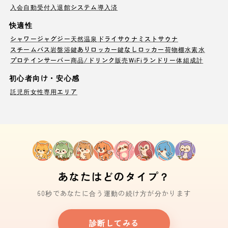
入会自動受付
入退館システム導入済
快適性
シャワー
ジャグジー
天然温泉
ドライサウナ
ミストサウナ
スチームバス
岩盤浴
鍵ありロッカー
鍵なしロッカー
荷物棚
水素水
プロテインサーバー
商品/ドリンク販売
WiFi
ランドリー
体組成計
初心者向け・安心感
託児所
女性専用エリア
あなたはどのタイプ？
60秒であなたに合う運動の続け方が分かります
診断してみる