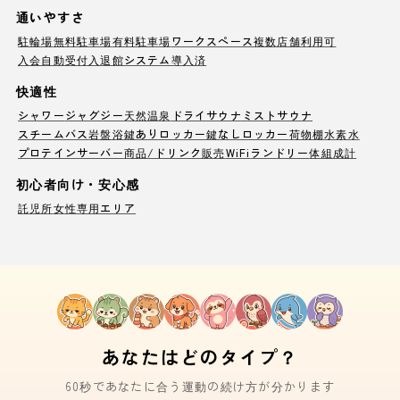
通いやすさ
駐輪場
無料駐車場
有料駐車場
ワークスペース
複数店舗利用可
入会自動受付
入退館システム導入済
快適性
シャワー
ジャグジー
天然温泉
ドライサウナ
ミストサウナ
スチームバス
岩盤浴
鍵ありロッカー
鍵なしロッカー
荷物棚
水素水
プロテインサーバー
商品/ドリンク販売
WiFi
ランドリー
体組成計
初心者向け・安心感
託児所
女性専用エリア
あなたはどのタイプ？
60秒であなたに合う運動の続け方が分かります