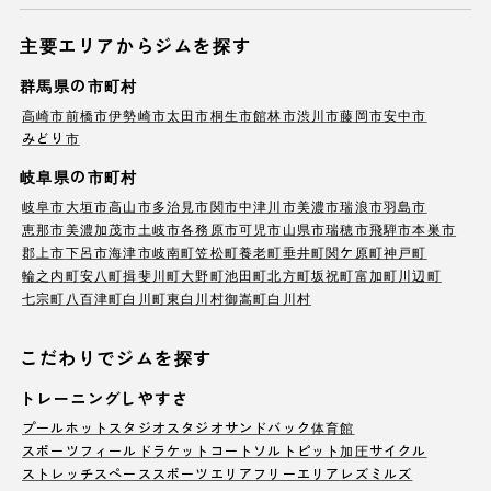
主要エリアからジムを探す
群馬県の市町村
高崎市
前橋市
伊勢崎市
太田市
桐生市
館林市
渋川市
藤岡市
安中市
みどり市
岐阜県の市町村
岐阜市
大垣市
高山市
多治見市
関市
中津川市
美濃市
瑞浪市
羽島市
恵那市
美濃加茂市
土岐市
各務原市
可児市
山県市
瑞穂市
飛騨市
本巣市
郡上市
下呂市
海津市
岐南町
笠松町
養老町
垂井町
関ケ原町
神戸町
輪之内町
安八町
揖斐川町
大野町
池田町
北方町
坂祝町
富加町
川辺町
七宗町
八百津町
白川町
東白川村
御嵩町
白川村
こだわりでジムを探す
トレーニングしやすさ
プール
ホットスタジオ
スタジオ
サンドバック
体育館
スポーツフィールド
ラケットコート
ソルトピット
加圧サイクル
ストレッチスペース
スポーツエリア
フリーエリア
レズミルズ