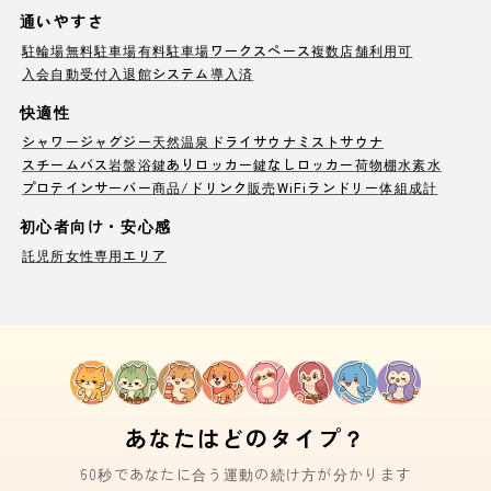
通いやすさ
駐輪場
無料駐車場
有料駐車場
ワークスペース
複数店舗利用可
入会自動受付
入退館システム導入済
快適性
シャワー
ジャグジー
天然温泉
ドライサウナ
ミストサウナ
スチームバス
岩盤浴
鍵ありロッカー
鍵なしロッカー
荷物棚
水素水
プロテインサーバー
商品/ドリンク販売
WiFi
ランドリー
体組成計
初心者向け・安心感
託児所
女性専用エリア
あなたはどのタイプ？
60秒であなたに合う運動の続け方が分かります