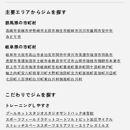
主要エリアからジムを探す
群馬県の市町村
高崎市
前橋市
伊勢崎市
太田市
桐生市
館林市
渋川市
藤岡市
安中市
みどり市
岐阜県の市町村
岐阜市
大垣市
高山市
多治見市
関市
中津川市
美濃市
瑞浪市
羽島市
恵那市
美濃加茂市
土岐市
各務原市
可児市
山県市
瑞穂市
飛騨市
本巣市
郡上市
下呂市
海津市
岐南町
笠松町
養老町
垂井町
関ケ原町
神戸町
輪之内町
安八町
揖斐川町
大野町
池田町
北方町
坂祝町
富加町
川辺町
七宗町
八百津町
白川町
東白川村
御嵩町
白川村
こだわりでジムを探す
トレーニングしやすさ
プール
ホットスタジオ
スタジオ
サンドバック
体育館
スポーツフィールド
ラケットコート
ソルトピット
加圧サイクル
ストレッチスペース
スポーツエリア
フリーエリア
レズミルズ