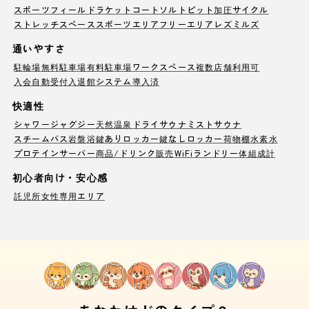
スポーツフィールド
ラケットコート
ソルトピット
加圧サイクル
ストレッチスペース
スポーツエリア
フリーエリア
レズミルズ
通いやすさ
駐輪場
無料駐車場
有料駐車場
ワークスペース
複数店舗利用可
入会自動受付
入退館システム導入済
快適性
シャワー
ジャグジー
天然温泉
ドライサウナ
ミストサウナ
スチームバス
岩盤浴
鍵ありロッカー
鍵なしロッカー
荷物棚
水素水
プロテインサーバー
商品/ドリンク販売
WiFi
ランドリー
体組成計
初心者向け・安心感
託児所
女性専用エリア