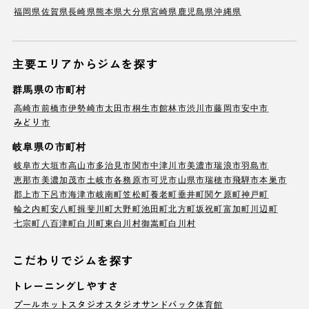
福岡県
佐賀県
長崎県
熊本県
大分県
宮崎県
鹿児島県
沖縄県
主要エリアからジムを探す
群馬県の市町村
高崎市
前橋市
伊勢崎市
太田市
桐生市
館林市
渋川市
藤岡市
安中市
みどり市
岐阜県の市町村
岐阜市
大垣市
高山市
多治見市
関市
中津川市
美濃市
瑞浪市
羽島市
恵那市
美濃加茂市
土岐市
各務原市
可児市
山県市
瑞穂市
飛騨市
本巣市
郡上市
下呂市
海津市
岐南町
笠松町
養老町
垂井町
関ケ原町
神戸町
輪之内町
安八町
揖斐川町
大野町
池田町
北方町
坂祝町
富加町
川辺町
七宗町
八百津町
白川町
東白川村
御嵩町
白川村
こだわりでジムを探す
トレーニングしやすさ
プール
ホットスタジオ
スタジオ
サンドバック
体育館