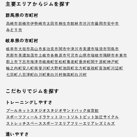
主要エリアからジムを探す
群馬県の市町村
高崎市
前橋市
伊勢崎市
太田市
桐生市
館林市
渋川市
藤岡市
安中市
みどり市
岐阜県の市町村
岐阜市
大垣市
高山市
多治見市
関市
中津川市
美濃市
瑞浪市
羽島市
恵那市
美濃加茂市
土岐市
各務原市
可児市
山県市
瑞穂市
飛騨市
本巣市
郡上市
下呂市
海津市
岐南町
笠松町
養老町
垂井町
関ケ原町
神戸町
輪之内町
安八町
揖斐川町
大野町
池田町
北方町
坂祝町
富加町
川辺町
七宗町
八百津町
白川町
東白川村
御嵩町
白川村
こだわりでジムを探す
トレーニングしやすさ
プール
ホットスタジオ
スタジオ
サンドバック
体育館
スポーツフィールド
ラケットコート
ソルトピット
加圧サイクル
ストレッチスペース
スポーツエリア
フリーエリア
レズミルズ
通いやすさ