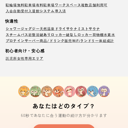
駐輪場
無料駐車場
有料駐車場
ワークスペース
複数店舗利用可
入会自動受付
入退館システム導入済
快適性
シャワー
ジャグジー
天然温泉
ドライサウナ
ミストサウナ
スチームバス
岩盤浴
鍵ありロッカー
鍵なしロッカー
荷物棚
水素水
プロテインサーバー
商品/ドリンク販売
WiFi
ランドリー
体組成計
初心者向け・安心感
託児所
女性専用エリア
あなたはどのタイプ？
60秒であなたに合う運動の続け方が分かります