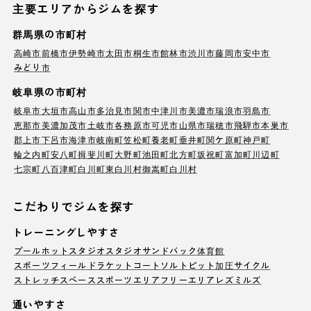
主要エリアからジムを探す
群馬県の市町村
高崎市
前橋市
伊勢崎市
太田市
桐生市
館林市
渋川市
藤岡市
安中市
みどり市
岐阜県の市町村
岐阜市
大垣市
高山市
多治見市
関市
中津川市
美濃市
瑞浪市
羽島市
恵那市
美濃加茂市
土岐市
各務原市
可児市
山県市
瑞穂市
飛騨市
本巣市
郡上市
下呂市
海津市
岐南町
笠松町
養老町
垂井町
関ケ原町
神戸町
輪之内町
安八町
揖斐川町
大野町
池田町
北方町
坂祝町
富加町
川辺町
七宗町
八百津町
白川町
東白川村
御嵩町
白川村
こだわりでジムを探す
トレーニングしやすさ
プール
ホットスタジオ
スタジオ
サンドバック
体育館
スポーツフィールド
ラケットコート
ソルトピット
加圧サイクル
ストレッチスペース
スポーツエリア
フリーエリア
レズミルズ
通いやすさ