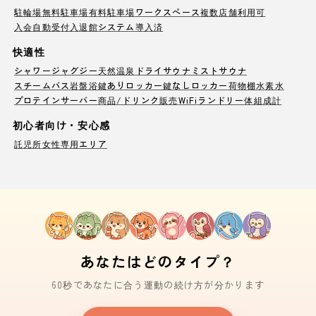
駐輪場
無料駐車場
有料駐車場
ワークスペース
複数店舗利用可
入会自動受付
入退館システム導入済
快適性
シャワー
ジャグジー
天然温泉
ドライサウナ
ミストサウナ
スチームバス
岩盤浴
鍵ありロッカー
鍵なしロッカー
荷物棚
水素水
プロテインサーバー
商品/ドリンク販売
WiFi
ランドリー
体組成計
初心者向け・安心感
託児所
女性専用エリア
あなたはどのタイプ？
60秒であなたに合う運動の続け方が分かります