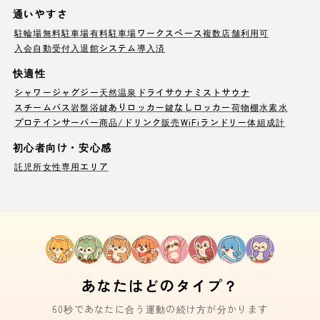
通いやすさ
駐輪場
無料駐車場
有料駐車場
ワークスペース
複数店舗利用可
入会自動受付
入退館システム導入済
快適性
シャワー
ジャグジー
天然温泉
ドライサウナ
ミストサウナ
スチームバス
岩盤浴
鍵ありロッカー
鍵なしロッカー
荷物棚
水素水
プロテインサーバー
商品/ドリンク販売
WiFi
ランドリー
体組成計
初心者向け・安心感
託児所
女性専用エリア
あなたはどのタイプ？
60秒であなたに合う運動の続け方が分かります