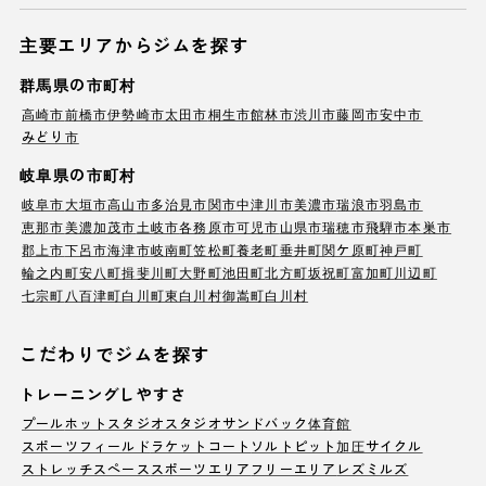
主要エリアからジムを探す
群馬県の市町村
高崎市
前橋市
伊勢崎市
太田市
桐生市
館林市
渋川市
藤岡市
安中市
みどり市
岐阜県の市町村
岐阜市
大垣市
高山市
多治見市
関市
中津川市
美濃市
瑞浪市
羽島市
恵那市
美濃加茂市
土岐市
各務原市
可児市
山県市
瑞穂市
飛騨市
本巣市
郡上市
下呂市
海津市
岐南町
笠松町
養老町
垂井町
関ケ原町
神戸町
輪之内町
安八町
揖斐川町
大野町
池田町
北方町
坂祝町
富加町
川辺町
七宗町
八百津町
白川町
東白川村
御嵩町
白川村
こだわりでジムを探す
トレーニングしやすさ
プール
ホットスタジオ
スタジオ
サンドバック
体育館
スポーツフィールド
ラケットコート
ソルトピット
加圧サイクル
ストレッチスペース
スポーツエリア
フリーエリア
レズミルズ