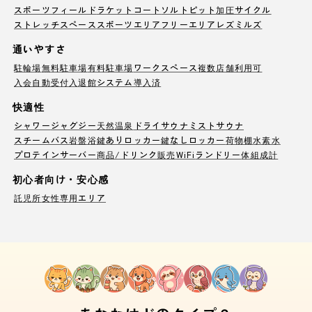
スポーツフィールド
ラケットコート
ソルトピット
加圧サイクル
ストレッチスペース
スポーツエリア
フリーエリア
レズミルズ
通いやすさ
駐輪場
無料駐車場
有料駐車場
ワークスペース
複数店舗利用可
入会自動受付
入退館システム導入済
快適性
シャワー
ジャグジー
天然温泉
ドライサウナ
ミストサウナ
スチームバス
岩盤浴
鍵ありロッカー
鍵なしロッカー
荷物棚
水素水
プロテインサーバー
商品/ドリンク販売
WiFi
ランドリー
体組成計
初心者向け・安心感
託児所
女性専用エリア