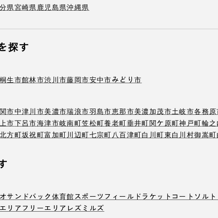
分県
宮崎県
鹿児島県
沖縄県
を探す
桐生市
館林市
渋川市
藤岡市
安中市
みどり市
関市
中津川市
美濃市
瑞浪市
羽島市
恵那市
美濃加茂市
土岐市
各務原
上市
下呂市
海津市
岐南町
笠松町
養老町
垂井町
関ケ原町
神戸町
輪之
北方町
坂祝町
富加町
川辺町
七宗町
八百津町
白川町
東白川村
御嵩町
す
オ
サンドバック
体育館
スポーツフィールド
ラケットコート
ソルト
エリア
フリーエリア
レズミルズ