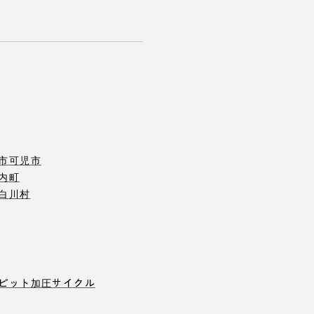
市
可児市
内町
白川村
ピット
加圧サイクル