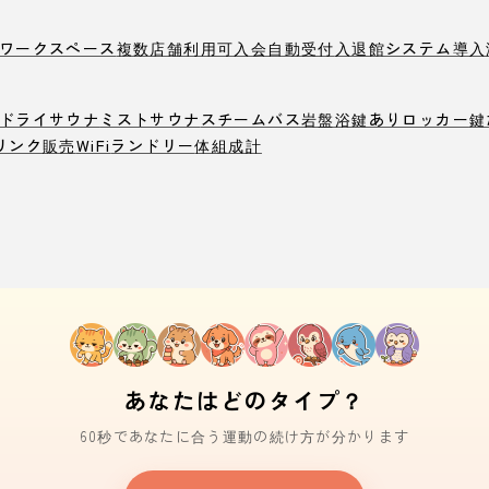
ワークスペース
複数店舗利用可
入会自動受付
入退館システム導入
ドライサウナ
ミストサウナ
スチームバス
岩盤浴
鍵ありロッカー
鍵
リンク販売
WiFi
ランドリー
体組成計
あなたはどのタイプ？
60秒であなたに合う運動の続け方が分かります