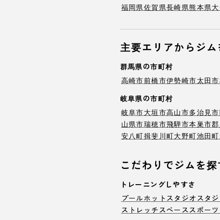
福岡県
佐賀県
長崎県
熊本県
大
主要エリアからジム
群馬県の市町村
高崎市
前橋市
伊勢崎市
太田市
岐阜県の市町村
岐阜市
大垣市
高山市
多治見市
山県市
瑞穂市
飛騨市
本巣市
郡
安八町
揖斐川町
大野町
池田町
こだわりでジムを探
トレーニングしやすさ
プール
ホットスタジオ
スタジ
ストレッチスペース
スポーツ