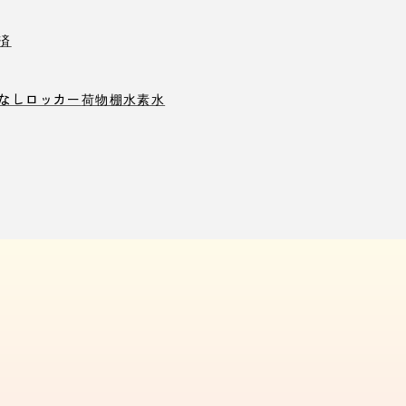
済
なしロッカー
荷物棚
水素水