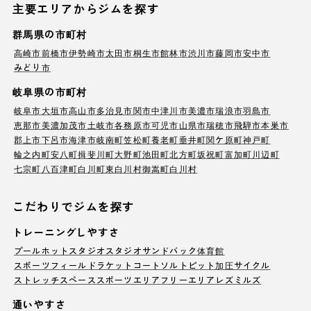
主要エリアからジムを探す
群馬県の市町村
高崎市
前橋市
伊勢崎市
太田市
桐生市
館林市
渋川市
藤岡市
安中市
みどり市
岐阜県の市町村
岐阜市
大垣市
高山市
多治見市
関市
中津川市
美濃市
瑞浪市
羽島市
恵那市
美濃加茂市
土岐市
各務原市
可児市
山県市
瑞穂市
飛騨市
本巣市
郡上市
下呂市
海津市
岐南町
笠松町
養老町
垂井町
関ケ原町
神戸町
輪之内町
安八町
揖斐川町
大野町
池田町
北方町
坂祝町
富加町
川辺町
七宗町
八百津町
白川町
東白川村
御嵩町
白川村
こだわりでジムを探す
トレーニングしやすさ
プール
ホットスタジオ
スタジオ
サンドバック
体育館
スポーツフィールド
ラケットコート
ソルトピット
加圧サイクル
ストレッチスペース
スポーツエリア
フリーエリア
レズミルズ
通いやすさ