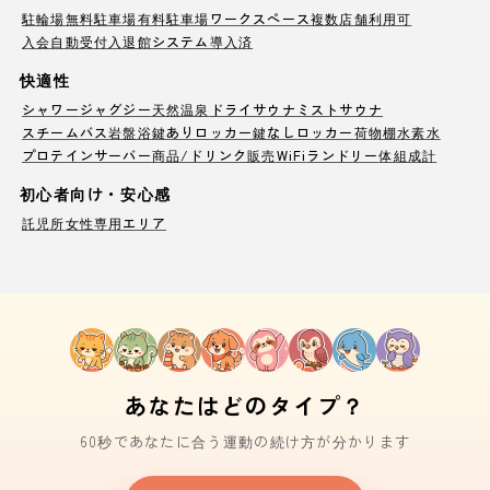
駐輪場
無料駐車場
有料駐車場
ワークスペース
複数店舗利用可
入会自動受付
入退館システム導入済
快適性
シャワー
ジャグジー
天然温泉
ドライサウナ
ミストサウナ
スチームバス
岩盤浴
鍵ありロッカー
鍵なしロッカー
荷物棚
水素水
プロテインサーバー
商品/ドリンク販売
WiFi
ランドリー
体組成計
初心者向け・安心感
託児所
女性専用エリア
あなたはどのタイプ？
60秒であなたに合う運動の続け方が分かります