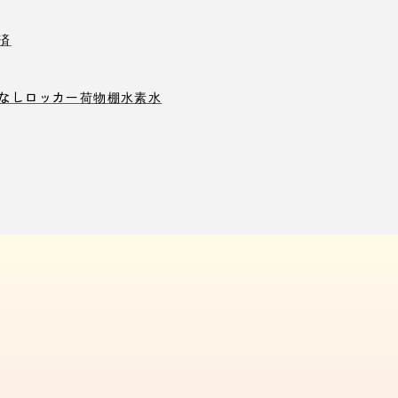
済
なしロッカー
荷物棚
水素水