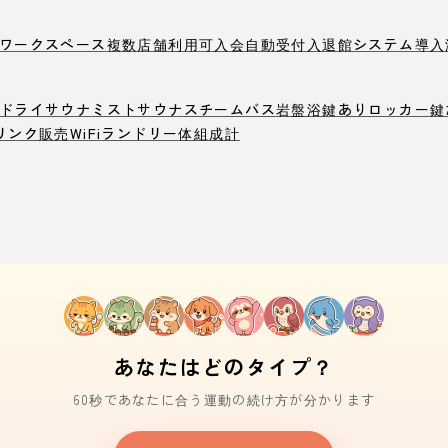
ワークスペース
複数店舗利用可
入会自動受付
入退館システム導入
ドライサウナ
ミストサウナ
スチームバス
岩盤浴
鍵ありロッカー
鍵
リンク販売
WiFi
ランドリー
体組成計
あなたはどのタイプ？
60秒であなたに合う運動の続け方が分かります