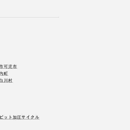
市
可児市
内町
白川村
ピット
加圧サイクル