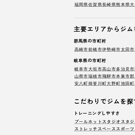
福岡県
佐賀県
長崎県
熊本県
大
主要エリアからジム
群馬県の市町村
高崎市
前橋市
伊勢崎市
太田市
岐阜県の市町村
岐阜市
大垣市
高山市
多治見市
山県市
瑞穂市
飛騨市
本巣市
郡
安八町
揖斐川町
大野町
池田町
こだわりでジムを探
トレーニングしやすさ
プール
ホットスタジオ
スタジ
ストレッチスペース
スポーツ