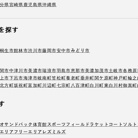
分県
宮崎県
鹿児島県
沖縄県
を探す
桐生市
館林市
渋川市
藤岡市
安中市
みどり市
関市
中津川市
美濃市
瑞浪市
羽島市
恵那市
美濃加茂市
土岐市
各務原
上市
下呂市
海津市
岐南町
笠松町
養老町
垂井町
関ケ原町
神戸町
輪之
北方町
坂祝町
富加町
川辺町
七宗町
八百津町
白川町
東白川村
御嵩町
す
オ
サンドバック
体育館
スポーツフィールド
ラケットコート
ソルト
エリア
フリーエリア
レズミルズ