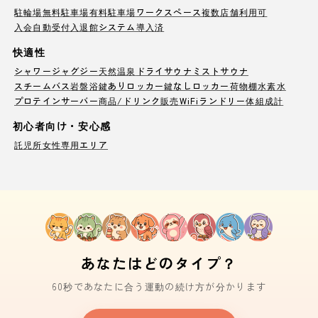
駐輪場
無料駐車場
有料駐車場
ワークスペース
複数店舗利用可
入会自動受付
入退館システム導入済
快適性
シャワー
ジャグジー
天然温泉
ドライサウナ
ミストサウナ
スチームバス
岩盤浴
鍵ありロッカー
鍵なしロッカー
荷物棚
水素水
プロテインサーバー
商品/ドリンク販売
WiFi
ランドリー
体組成計
初心者向け・安心感
託児所
女性専用エリア
あなたはどのタイプ？
60秒であなたに合う運動の続け方が分かります