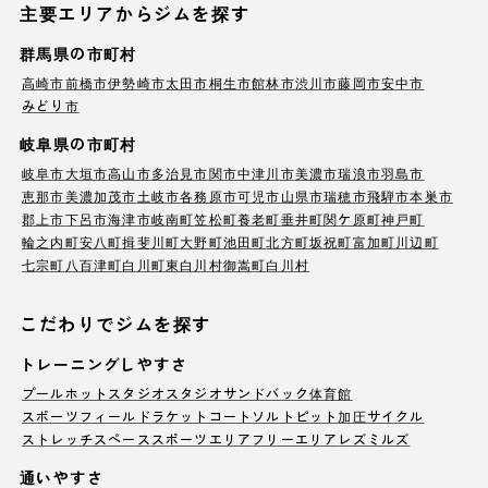
主要エリアからジムを探す
群馬県の市町村
高崎市
前橋市
伊勢崎市
太田市
桐生市
館林市
渋川市
藤岡市
安中市
みどり市
岐阜県の市町村
岐阜市
大垣市
高山市
多治見市
関市
中津川市
美濃市
瑞浪市
羽島市
恵那市
美濃加茂市
土岐市
各務原市
可児市
山県市
瑞穂市
飛騨市
本巣市
郡上市
下呂市
海津市
岐南町
笠松町
養老町
垂井町
関ケ原町
神戸町
輪之内町
安八町
揖斐川町
大野町
池田町
北方町
坂祝町
富加町
川辺町
七宗町
八百津町
白川町
東白川村
御嵩町
白川村
こだわりでジムを探す
トレーニングしやすさ
プール
ホットスタジオ
スタジオ
サンドバック
体育館
スポーツフィールド
ラケットコート
ソルトピット
加圧サイクル
ストレッチスペース
スポーツエリア
フリーエリア
レズミルズ
通いやすさ