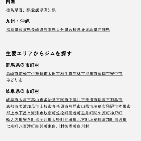
四国
徳島県
香川県
愛媛県
高知県
九州・沖縄
福岡県
佐賀県
長崎県
熊本県
大分県
宮崎県
鹿児島県
沖縄県
主要エリアからジムを探す
群馬県の市町村
高崎市
前橋市
伊勢崎市
太田市
桐生市
館林市
渋川市
藤岡市
安中市
みどり市
岐阜県の市町村
岐阜市
大垣市
高山市
多治見市
関市
中津川市
美濃市
瑞浪市
羽島市
恵那市
美濃加茂市
土岐市
各務原市
可児市
山県市
瑞穂市
飛騨市
本巣市
郡上市
下呂市
海津市
岐南町
笠松町
養老町
垂井町
関ケ原町
神戸町
輪之内町
安八町
揖斐川町
大野町
池田町
北方町
坂祝町
富加町
川辺町
七宗町
八百津町
白川町
東白川村
御嵩町
白川村