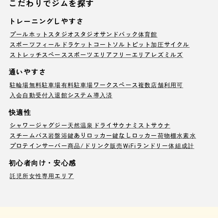
こだわりでジムを探す
トレーニングしやすさ
プール
ホットスタジオ
スタジオ
サンドバック
体育館
スポーツフィールド
ラケットコート
ソルトピット
加圧サイクル
ストレッチスペース
スポーツエリア
フリーエリア
レズミルズ
通いやすさ
駐輪場
無料駐車場
有料駐車場
ワークスペース
複数店舗利用可
入会自動受付
入退館システム導入済
快適性
シャワー
ジャグジー
天然温泉
ドライサウナ
ミストサウナ
スチームバス
岩盤浴
鍵ありロッカー
鍵なしロッカー
荷物棚
水素水
プロテインサーバー
商品/ドリンク販売
WiFi
ランドリー
体組成計
初心者向け・安心感
託児所
女性専用エリア