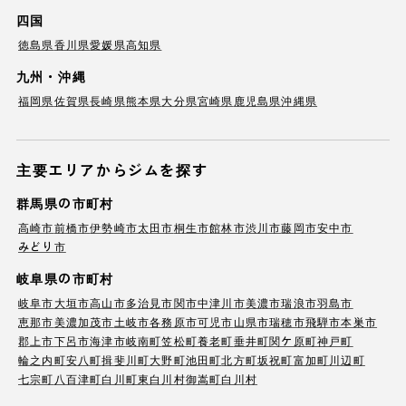
四国
徳島県
香川県
愛媛県
高知県
九州・沖縄
福岡県
佐賀県
長崎県
熊本県
大分県
宮崎県
鹿児島県
沖縄県
主要エリアからジムを探す
群馬県の市町村
高崎市
前橋市
伊勢崎市
太田市
桐生市
館林市
渋川市
藤岡市
安中市
みどり市
岐阜県の市町村
岐阜市
大垣市
高山市
多治見市
関市
中津川市
美濃市
瑞浪市
羽島市
恵那市
美濃加茂市
土岐市
各務原市
可児市
山県市
瑞穂市
飛騨市
本巣市
郡上市
下呂市
海津市
岐南町
笠松町
養老町
垂井町
関ケ原町
神戸町
輪之内町
安八町
揖斐川町
大野町
池田町
北方町
坂祝町
富加町
川辺町
七宗町
八百津町
白川町
東白川村
御嵩町
白川村