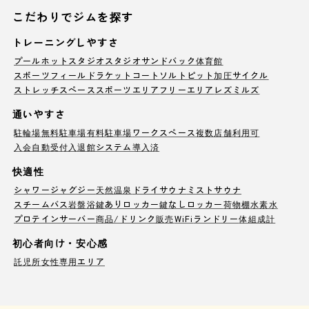
こだわりでジムを探す
トレーニングしやすさ
プール
ホットスタジオ
スタジオ
サンドバック
体育館
スポーツフィールド
ラケットコート
ソルトピット
加圧サイクル
ストレッチスペース
スポーツエリア
フリーエリア
レズミルズ
通いやすさ
駐輪場
無料駐車場
有料駐車場
ワークスペース
複数店舗利用可
入会自動受付
入退館システム導入済
快適性
シャワー
ジャグジー
天然温泉
ドライサウナ
ミストサウナ
スチームバス
岩盤浴
鍵ありロッカー
鍵なしロッカー
荷物棚
水素水
プロテインサーバー
商品/ドリンク販売
WiFi
ランドリー
体組成計
初心者向け・安心感
託児所
女性専用エリア